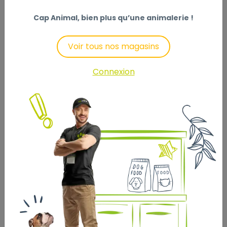
ici :
activité pour chien.
Cap Animal, bien plus qu’une animalerie !
Voir tous nos magasins
Connexion
Résolution n°4 : Améliorer le
confort et l’environnement
Le bien-être passe aussi par le cadre de
vie.
À vérifier :
couchage adapté à la taille et à l’âge,
zone calme pour le repos,
gamelles propres et bien
positionnées,
accès permanent à une
eau fraîche.