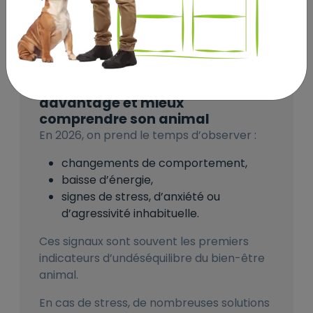
Un simple ajustement peut avoir un
impact immédiat sur le confort de
l’animal.
Résolution n°5 : Observer
davantage et mieux
comprendre son animal
En 2026, on prend le temps d’observer :
changements de comportement,
baisse d’énergie,
signes de stress, d’anxiété ou
d’agressivité inhabituelle.
Ces signaux sont souvent les premiers
indicateurs d’un
déséquilibre du bien-être
animal.
En cas de stress, de nombreuses solutions