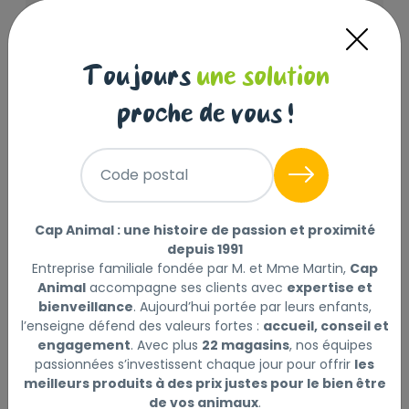
Idées simples à intégrer :
jeux d’intelligence et tapis de fouille,
jouets à mâcher et friandises
Toujours
une solution
adaptées,
proche de vous !
renouvellement régulier des jouets,
promenades variées et nouvelles
odeurs,
Code postal
interactions quotidiennes, même
courtes.
Cap Animal : une histoire de passion et proximité
La stimulation mentale est essentielle,
depuis 1991
notamment pour les animaux vivant en
Entreprise familiale fondée par M. et Mme Martin,
Cap
intérieur. Rendez-vous en magasin pour
Animal
accompagne ses clients avec
expertise et
que votre conseiller vous oriente vers les
bienveillance
. Aujourd’hui portée par leurs enfants,
jeux adaptés à votre animal. Les jeux
l’enseigne défend des valeurs fortes :
accueil, conseil et
d'intelligence permettent, par exemple,
engagement
. Avec plus
22 magasins
, nos équipes
passionnées s’investissent chaque jour pour offrir
les
de stimuler les chiens avec de niveaux de
meilleurs produits à des prix justes pour le bien être
difficultées variées. Découvrez un exemple
de vos animaux
.