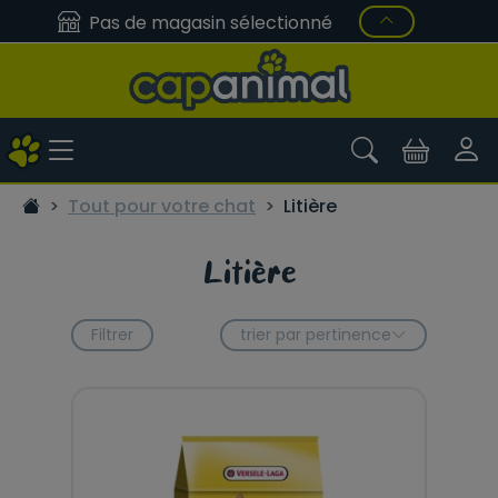
Pas de magasin sélectionné
Tout pour votre chat
Litière
Litière
Filtrer
trier par pertinence