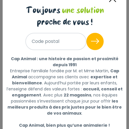
Toujours
une solution
proche de vous !
Code postal
MEL MATELAS STARGAZE
PEARL GREY 120X90CM
Cap Animal : une histoire de passion et proximité
depuis 1991
189
,90 €
Entreprise familiale fondée par M. et Mme Martin,
Cap
Animal
accompagne ses clients avec
expertise et
bienveillance
. Aujourd’hui portée par leurs enfants,
l’enseigne défend des valeurs fortes :
accueil, conseil et
engagement
. Avec plus
22 magasins
, nos équipes
passionnées s’investissent chaque jour pour offrir
les
meilleurs produits à des prix justes pour le bien être
de vos animaux
.
Cap Animal, bien plus qu’une animalerie !