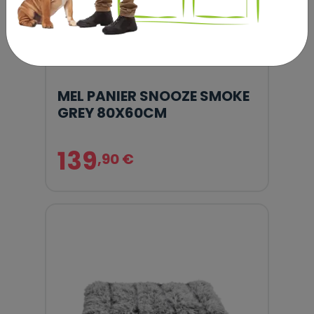
MEL PANIER SNOOZE SMOKE
GREY 80X60CM
139
,90 €