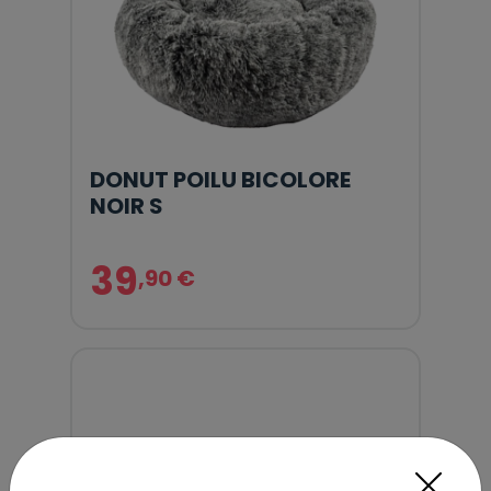
DONUT POILU BICOLORE
NOIR S
39
,90 €