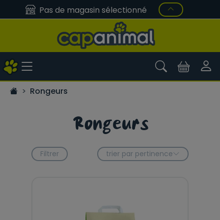
Pas de magasin sélectionné
Rongeurs
Rongeurs
Filtrer
trier par pertinence