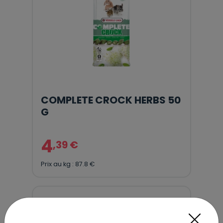
COMPLETE CROCK HERBS 50
G
4
,39 €
Prix au kg : 87.8 €