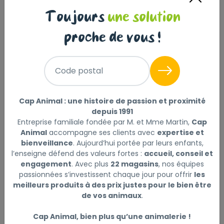
Toujours
une solution
proche de vous !
Code postal
Cap Animal : une histoire de passion et proximité
COMPLETE CUNI JUNIOR 500
depuis 1991
G
Entreprise familiale fondée par M. et Mme Martin,
Cap
Animal
accompagne ses clients avec
expertise et
bienveillance
. Aujourd’hui portée par leurs enfants,
6
,40 €
l’enseigne défend des valeurs fortes :
accueil, conseil et
engagement
. Avec plus
22 magasins
, nos équipes
Prix au kg : 12.8 €
passionnées s’investissent chaque jour pour offrir
les
meilleurs produits à des prix justes pour le bien être
de vos animaux
.
Cap Animal, bien plus qu’une animalerie !