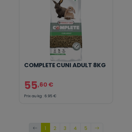
COMPLETE CUNI ADULT 8KG
55
,60 €
Prix au kg : 6.95 €
1
2
3
4
5