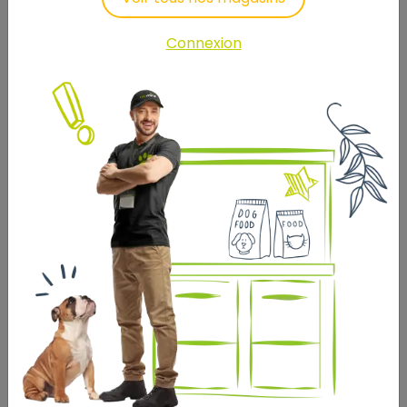
Connexion
LOTION ECOSOIN BIO YEUX
ET MUSEAU 70ML HAMIFORM
8
,99 €