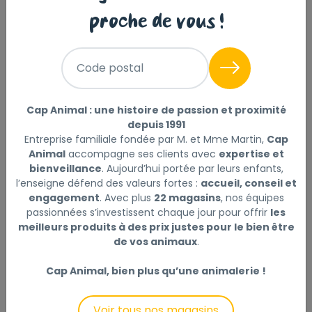
proche de vous !
Code postal
Cap Animal : une histoire de passion et proximité
depuis 1991
Entreprise familiale fondée par M. et Mme Martin,
Cap
Animal
accompagne ses clients avec
expertise et
bienveillance
. Aujourd’hui portée par leurs enfants,
l’enseigne défend des valeurs fortes :
accueil, conseil et
LOTION ECOSOIN BIO
engagement
. Avec plus
22 magasins
, nos équipes
OREILLES 70ML HAMIFORM
passionnées s’investissent chaque jour pour offrir
les
meilleurs produits à des prix justes pour le bien être
de vos animaux
.
8
,99 €
Cap Animal, bien plus qu’une animalerie !
Voir tous nos magasins