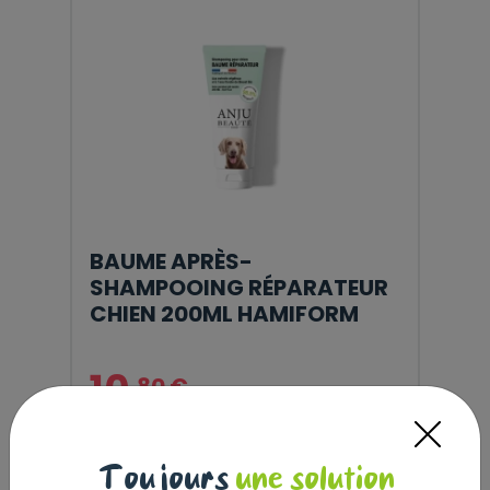
BAUME APRÈS-
SHAMPOOING RÉPARATEUR
CHIEN 200ML HAMIFORM
10
,80 €
Prix au kg : 54 €
Toujours
une solution