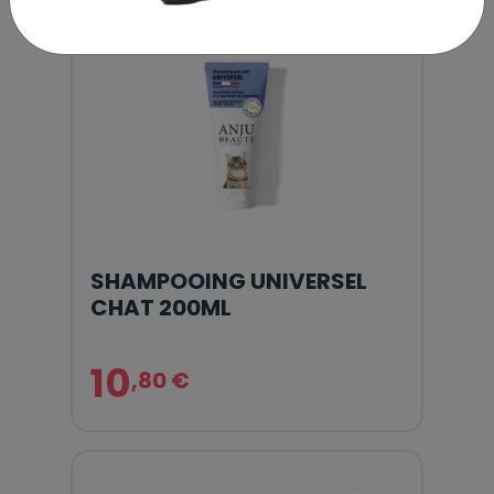
SHAMPOOING UNIVERSEL
CHAT 200ML
10
,80 €