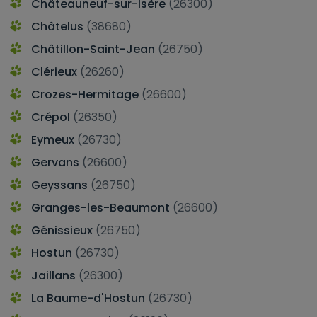
Châteauneuf-sur-Isère
(26300)
Châtelus
(38680)
Châtillon-Saint-Jean
(26750)
Clérieux
(26260)
Crozes-Hermitage
(26600)
Crépol
(26350)
Eymeux
(26730)
Gervans
(26600)
Geyssans
(26750)
Granges-les-Beaumont
(26600)
Génissieux
(26750)
Hostun
(26730)
Jaillans
(26300)
La Baume-d'Hostun
(26730)