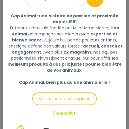
600 Impasse Abbe Pierre
Cap Animal : une histoire de passion et proximité
26750 ST PAUL LES ROMANS
depuis 1991
Entreprise familiale fondée par M. et Mme Martin,
Cap
Animal
accompagne ses clients avec
expertise et
Téléphone :
04 75 73 37 71
bienveillance
. Aujourd’hui portée par leurs enfants,
l’enseigne défend des valeurs fortes :
accueil, conseil et
Mail :
romans@capanimal.fr
engagement
. Avec plus
22 magasins
, nos équipes
passionnées s’investissent chaque jour pour offrir
les
meilleurs produits à des prix justes pour le bien être
de vos animaux
.
Votre magasin ROMANS - CAP ANIMAL
couvre également :
Cap Animal, bien plus qu’une animalerie !
Alixan
(26300)
Voir tous nos magasins
Arthémonay
(26260)
Auberives-en-Royans
(38680)
Connexion
Barbières
(26300)