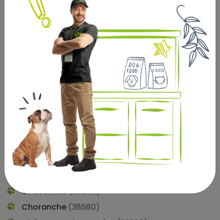
Bathernay
(26260)
Beaumont-Monteux
(26600)
Beauregard-Baret
(26300)
Bourg-de-Péage
(26300)
Bouvante
(26190)
Bren
(26260)
Bésayes
(26300)
Chanos-Curson
(26600)
Chantemerle-les-Blés
(26600)
Charmes-sur-l'Herbasse
(26260)
Charpey
(26300)
Chatuzange-le-Goubet
(26300)
Chavannes
(26260)
Choranche
(38680)