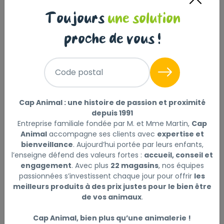
Toujours
une solution
proche de vous !
Code postal
ORJ REGIONAL RED 11,4 KG
Cap Animal : une histoire de passion et proximité
ORIJEN
|
Réf : 064992184124
depuis 1991
Lire la suite
Entreprise familiale fondée par M. et Mme Martin,
Cap
Animal
accompagne ses clients avec
expertise et
bienveillance
. Aujourd’hui portée par leurs enfants,
Ce produit n'est plus disponible
l’enseigne défend des valeurs fortes :
accueil, conseil et
engagement
. Avec plus
22 magasins
, nos équipes
passionnées s’investissent chaque jour pour offrir
les
meilleurs produits à des prix justes pour le bien être
de vos animaux
.
Description
Laisser un avis
Cap Animal, bien plus qu’une animalerie !