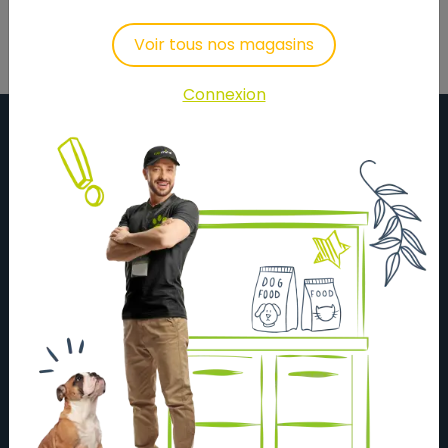
Voir tous nos magasins
Connexion
À propos
Actualités
Nos magasins
Nos partenaires
Nous contacter
Mentions légales
Recrutement
Devenir Franchisé
Conditions générales de vente