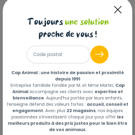
Toujours
une solution
proche de vous !
Code postal
Cap Animal : une histoire de passion et proximité
NUTRAM S6 ADULT DOG FOOD 2KG
depuis 1991
Entreprise familiale fondée par M. et Mme Martin,
Cap
NUTRAM
|
Réf : 0813788005118
Animal
accompagne ses clients avec
expertise et
Lire la suite
bienveillance
. Aujourd’hui portée par leurs enfants,
l’enseigne défend des valeurs fortes :
accueil, conseil et
Ce produit n'est plus disponible
engagement
. Avec plus
22 magasins
, nos équipes
passionnées s’investissent chaque jour pour offrir
les
meilleurs produits à des prix justes pour le bien être
de vos animaux
.