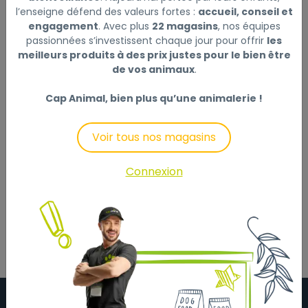
l’enseigne défend des valeurs fortes :
accueil, conseil et
engagement
. Avec plus
22 magasins
, nos équipes
passionnées s’investissent chaque jour pour offrir
les
meilleurs produits à des prix justes pour le bien être
de vos animaux
.
Description
Laisser un avis
Cap Animal, bien plus qu’une animalerie !
Aliment complet pour chiots de toutes les tailles (2-12
mois), sans céréales ajoutées.Élaboré avec de la
Voir tous nos magasins
viande de poulet élevé en plein air désossée comme
ingrédient principal (30%). Complété avec des fruits,
Connexion
des légumes, des super-aliments et des sources
naturelles de glucides alternatifs