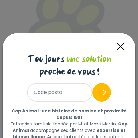
Toujours
une solution
proche de vous !
NATURE'S VARIETY chien Selected
junior poulet 2kg
Code postal
|
Réf : 8410650271378
Cap Animal : une histoire de passion et proximité
NATURE'S VARIETY chien Selected junior poulet 2kg
depuis 1991
Lire la suite
Entreprise familiale fondée par M. et Mme Martin,
Cap
Animal
accompagne ses clients avec
expertise et
bienveillance
. Aujourd’hui portée par leurs enfants,
Ce produit n'est plus disponible