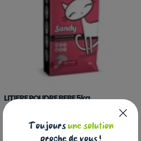
LITIERE POUDRE BEBE 5kg
SANDY LITTER
|
Réf : 5214000148159
LITIERE POUDRE BEBE 5kg
Lire la suite
Toujours
une solution
Ce produit n'est plus disponible
proche de vous !