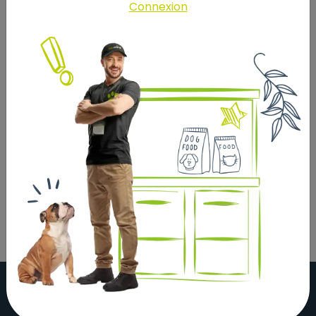
une fraîcheur durable et un environnement propre et
Connexion
accueillant.
Avec Sandy, offrez à votre chat une litière de qualité
supérieure qui allie confort, hygiène optimale et bien-
être au quotidien.
Ingrédients :
100% bentonite de sodium naturelle
Parfum délicat de Poudre de Bébé (ingrédients
naturels)