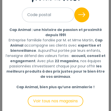
Code postal
Description
Laisser un avis
Cap Animal : une histoire de passion et proximité
Découvrez la litière agglomérante Sandy à la délicate
depuis 1991
Entreprise familiale fondée par M. et Mme Martin,
Cap
senteur Poudre de Bébé, conçue pour offrir une
Animal
accompagne ses clients avec
expertise et
expérience unique et agréable à votre chat et à
bienveillance
. Aujourd’hui portée par leurs enfants,
vous-même. Grâce à ses granulés fins (0.5-1.5 mm)
l’enseigne défend des valeurs fortes :
accueil, conseil et
en bentonite de sodium 100% naturelle, cette litière
engagement
. Avec plus
22 magasins
, nos équipes
allie performance et douceur.
passionnées s’investissent chaque jour pour offrir
les
meilleurs produits à des prix justes pour le bien être
Sa formule innovante diffuse subtilement une odeur
de vos animaux
.
réconfortante de Poudre de Bébé, spécialement
Cap Animal, bien plus qu’une animalerie !
adaptée à l’odorat sensible des chats, 14 fois plus
développé que celui des humains. Contrairement aux
senteurs trop fortes, cette fragrance délicate ne
Voir tous nos magasins
perturbe pas votre compagnon, tout en maintenant