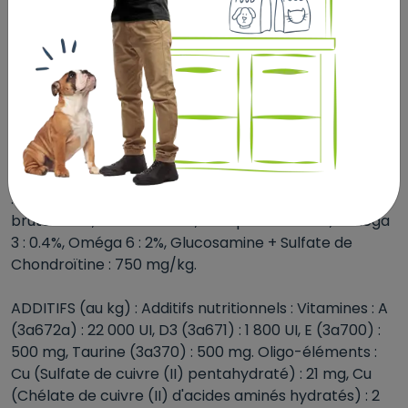
chia, inuline de chicorée (FOS), feuilles de bouleau,
feuilles de frêne, huile de poisson, baies de
cynorhodon, feuilles d'artichaut, ortie (partie
aérienne), prêle (partie aérienne), fleurs de sureau,
graines de chia, graines de bourrache, yucca
schidigera, camellia sp., quillaja saponaria.
CONSTITUANTS ANALYTIQUES : Protéine brute : 32%,
ENA 33.8% (dont amidon 19%), Matières grasses brutes
: 16%, Humidité : 8.5%, Cendres brutes : 6.8%, Cellulose
brute : 2.7%, Calcium : 1.4%, Phosphore : 0.97%, Oméga
3 : 0.4%, Oméga 6 : 2%, Glucosamine + Sulfate de
Chondroïtine : 750 mg/kg.
ADDITIFS (au kg) : Additifs nutritionnels : Vitamines : A
(3a672a) : 22 000 UI, D3 (3a671) : 1 800 UI, E (3a700) :
500 mg, Taurine (3a370) : 500 mg. Oligo-éléments :
Cu (Sulfate de cuivre (II) pentahydraté) : 21 mg, Cu
(Chélate de cuivre (II) d'acides aminés hydratés) : 2