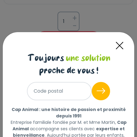
+
-
Ajouter au panier
Toujours
une solution
Description
Laisser un avis
proche de vous !
BAB’IN SANS CÉRÉALES MAXI ADULTE, riche en poulet,
Code postal
répond aux besoins des chiens adultes de grande
taille intolérants aux céréales et au gluten. Son taux
élevé de protéines d'origine animale de haute qualité
Cap Animal : une histoire de passion et proximité
(75%, poulet, truite et oeuf), combiné à des sources
depuis 1991
alternatives de glucides (pomme de terre, pois
Entreprise familiale fondée par M. et Mme Martin,
Cap
chiche, lentille blonde, pois jaune) en fait un aliment
Animal
accompagne ses clients avec
expertise et
hautement digestible. Il contient une sélection de
bienveillance
. Aujourd’hui portée par leurs enfants,