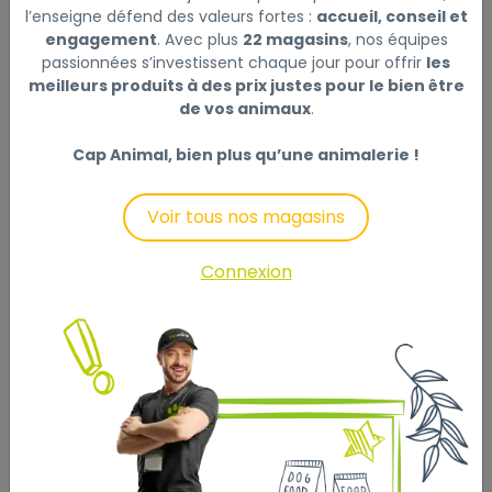
l’enseigne défend des valeurs fortes :
accueil, conseil et
plantes, de la levure de bière et des graines riches en
engagement
. Avec plus
22 magasins
, nos équipes
acides gras essentiels qui favorisent la bonne santé
passionnées s’investissent chaque jour pour offrir
les
de la peau et du pelage. Il soutient les articulations
meilleurs produits à des prix justes pour le bien être
grâce au complexe de glucosamine et chondroïtine.
de vos animaux
.
Taille de croquettes : 24 mm
Cap Animal, bien plus qu’une animalerie !
Utilisation : chien adulte de grande taille, à partir de 15
Voir tous nos magasins
mois, intolérances aux céréales et au gluten
Connexion
Protéines de poulet déshydratées 25%, pois jaune,
graisse de canard, fécule de pomme de terre, farine
de truite 7.9%, lentilles blondes, pulpe de betterave,
levure de bière 2%, poudre d'oeuf 2%, pois chiche,
hydrolysat de protéines animales 2%, parois de
levures Saccharomyces cerevisiae (riche en B-
Glucanes et MOS), sulfate de chondroïtine, graines de