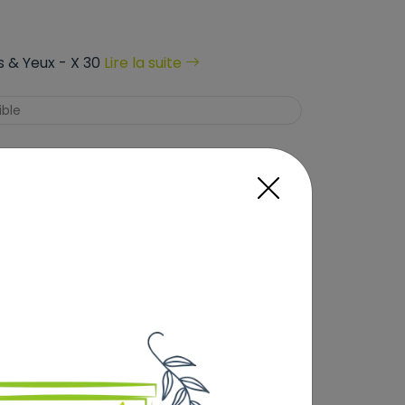
s & Yeux - X 30
Lire la suite
ible