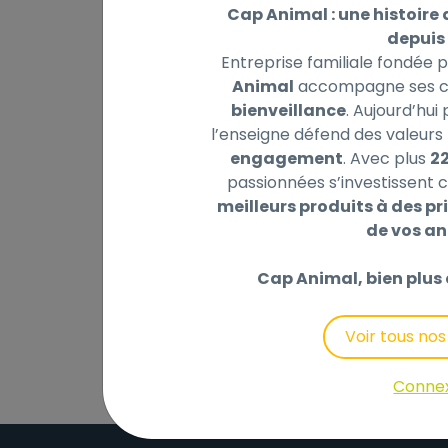
Cap Animal : une histoire 
depuis 
Entreprise familiale fondée 
Animal
accompagne ses cl
Description
Laisser un avis
bienveillance
. Aujourd’hui
l’enseigne défend des valeurs 
? Pour les oreilles et les yeux des chiens 
engagement
. Avec plus
2
alcool ? Sans parfum ? A l’eau micellaire &
passionnées s’investissent c
végétale et humidifiées avec une lotion à 
meilleurs produits à des pri
et les yeux de votre animal en douceur. C
de vos a
testées dermatologiquement.
Cap Animal, bien plus 
Analogue de la Phéromone Faciale Féline F
Voir tous no
Conne