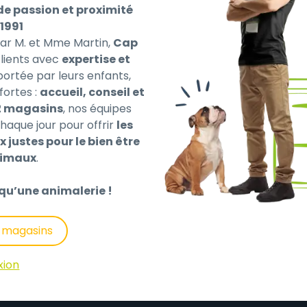
de passion et proximité
1991
par M. et Mme Martin,
Cap
ients avec
expertise et
 portée par leurs enfants,
fortes :
accueil, conseil et
et des chats ? Lingettes 100% végétales ? 97% d’ingrédien
2 magasins
, nos équipes
 à la Camomille Les lingettes Oreilles & Yeux de Beaphar 
haque jour pour offrir
les
base d’ingrédients naturels (97% minimum) et sans parfum
x justes pour le bien être
es lingettes adoucissantes et hydratantes respectent le p
nimaux
.
qu’une animalerie !
3 2%, analogue de la Phéromone Apaisante Maternelle 2%, 
s magasins
xion