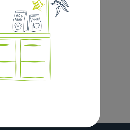
ts naturels ? Ph neutre ? O% parabène /
sont fabriquées à partir de viscose 100%
. Elles permettent de nettoyer les oreilles
H naturel de la peau des animaux et sont
Hydrocarbure isoparaffinique q.s.p. 100 g.