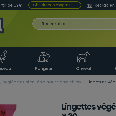
Choisir mon magasin
artir de 69€
Retrait en
iseau
Rongeur
Cheval
, hygiène et bien-être pour votre chien
Lingettes vég
Lingettes végé