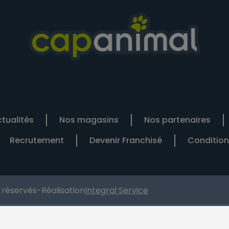
tualités
Nos magasins
Nos partenaires
Recrutement
Devenir Franchisé
Condition
s réservés
-
Réalisation
Integral Service