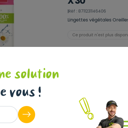
X 30
|
Réf : 8711231146406
Lingettes végétales Oreille
Ce produit n'est plus dispon
ne solution
e vous !