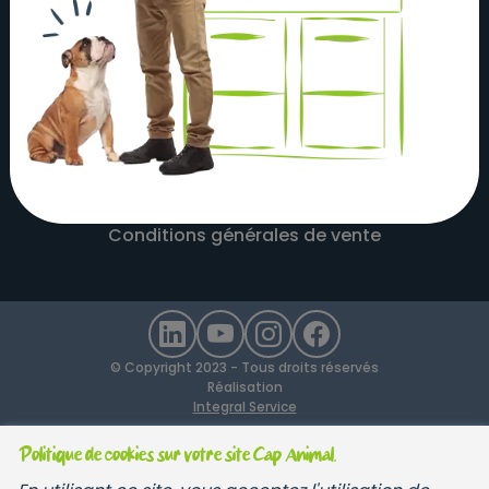
À propos
Actualités
Nos magasins
Nos partenaires
Nous contacter
Mentions légales
Recrutement
Devenir Franchisé
Conditions générales de vente
© Copyright 2023 - Tous droits réservés
Réalisation
Integral Service
Politique de cookies sur votre site Cap Animal.