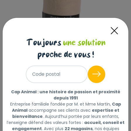
Toujours
une solution
proche de vous !
Code postal
Cap Animal : une histoire de passion et proximité
PLAID CREME POUR CHIEN
depuis 1991
Entreprise familiale fondée par M. et Mme Martin,
Cap
MON AMI LUKI
|
Réf : 3700062717539
Animal
accompagne ses clients avec
expertise et
PLAID CREME POUR CHIEN
Lire la suite
bienveillance
. Aujourd’hui portée par leurs enfants,
l’enseigne défend des valeurs fortes :
accueil, conseil et
engagement
. Avec plus
22 magasins
, nos équipes