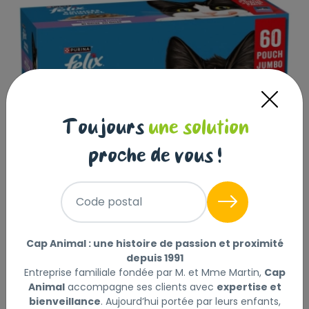
Toujours
une solution
proche de vous !
Code postal
ÉMINCÉS FELIX JUMBO PACK - 60 X
Cap Animal : une histoire de passion et proximité
depuis 1991
85G
Entreprise familiale fondée par M. et Mme Martin,
Cap
Animal
accompagne ses clients avec
expertise et
FELIX
|
Réf : 8445291899124
bienveillance
. Aujourd’hui portée par leurs enfants,