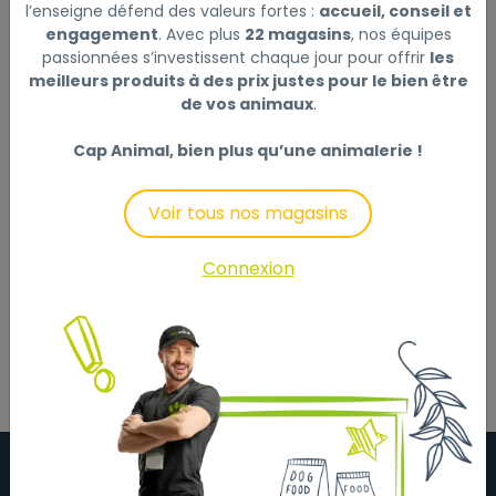
ÉMINCÉS FELIX JUMBO PACK - 60 X 85G
Lire la suite
l’enseigne défend des valeurs fortes :
accueil, conseil et
engagement
. Avec plus
22 magasins
, nos équipes
passionnées s’investissent chaque jour pour offrir
les
Ce produit n'est plus disponible
meilleurs produits à des prix justes pour le bien être
de vos animaux
.
Cap Animal, bien plus qu’une animalerie !
Description
Laisser un avis
Voir tous nos magasins
Recettes d’émincés 100% complets et équilibrés.
Mix de saveurs.
Connexion
Box de 60 x 85g soit 3,13€/kg.