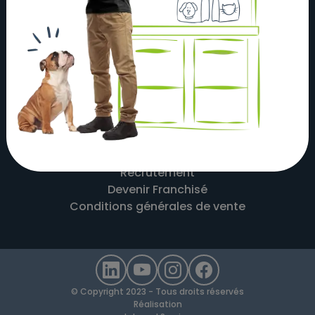
À propos
Actualités
Nos magasins
Nos partenaires
Nous contacter
Mentions légales
Recrutement
Devenir Franchisé
Conditions générales de vente
© Copyright 2023 - Tous droits réservés
Réalisation