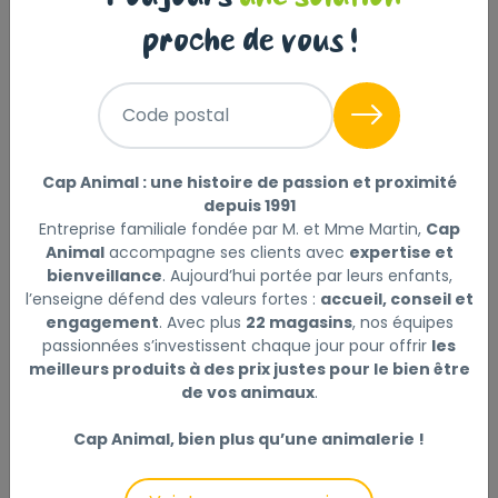
de plus de 25kg
proche de vous !
PROZYM
|
Réf : 3411112961276
PROZYM RF2 Sticks x12 - Spéciale Hygiène dentaire
Code postal
naturelle pour chien de plus de 25kg
Lire la suite
Cap Animal : une histoire de passion et proximité
Ce produit n'est plus disponible
depuis 1991
Entreprise familiale fondée par M. et Mme Martin,
Cap
Animal
accompagne ses clients avec
expertise et
bienveillance
. Aujourd’hui portée par leurs enfants,
l’enseigne défend des valeurs fortes :
accueil, conseil et
Description
Laisser un avis
engagement
. Avec plus
22 magasins
, nos équipes
passionnées s’investissent chaque jour pour offrir
les
Les sticks PROZYM® RF2 contiennent un actif exclusif
meilleurs produits à des prix justes pour le bien être
breveté, le RF2. Celui-ci empêche empêche les
de vos animaux
.
bactéries de s'organiser en biofilm, la première étape
Cap Animal, bien plus qu’une animalerie !
indispensable de la constitution de la plaque dentaire.
Les sticks PROZYM® RF2 préviennent donc
l'apparition de la plaque dentaire et du tartre et