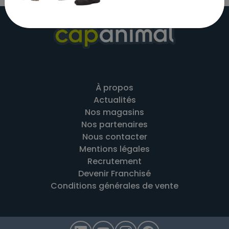
À propos
Actualités
Nos magasins
Nos partenaires
Nous contacter
Mentions légales
Recrutement
Devenir Franchisé
Conditions générales de vente