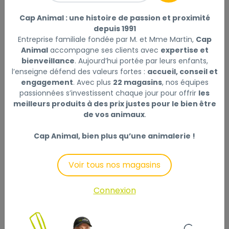
Cap Animal : une histoire de passion et proximité
Ce produit n'est plus disponible
depuis 1991
Entreprise familiale fondée par M. et Mme Martin,
Cap
Animal
accompagne ses clients avec
expertise et
bienveillance
. Aujourd’hui portée par leurs enfants,
l’enseigne défend des valeurs fortes :
accueil, conseil et
Description
Laisser un avis
engagement
. Avec plus
22 magasins
, nos équipes
passionnées s’investissent chaque jour pour offrir
les
meilleurs produits à des prix justes pour le bien être
"Des oreilles bien protégées : un gage de bonne
de vos animaux
.
santé"
Cap Animal, bien plus qu’une animalerie !
Lotion auriculaire destinée au nettoyage des oreilles
chez le chien et le chat.
Voir tous nos magasins
Solution prête à l'emploi. Nettoie et désodorise.
Odeur parfaitement bien tolérée par les animaux.
Connexion
Permet de prévenir des problèmes qui en découlent
tels que les démangeaisons, les infections et les
parasites.