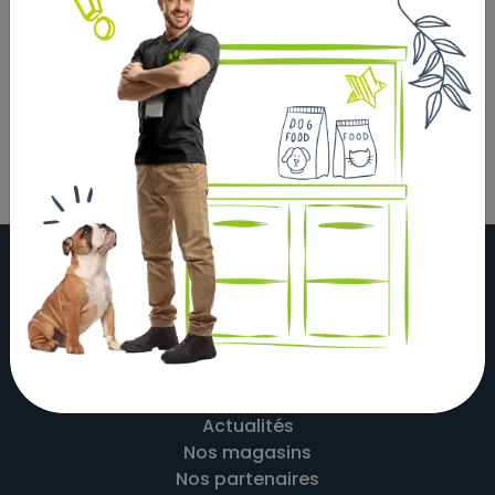
A base de matières premières naturelles non
alcooliques et non irritantes.
Action répulsive contre les parasites (extraits de Lilas
d'Indes et de Citronnelle).
À propos
Actualités
Nos magasins
Nos partenaires