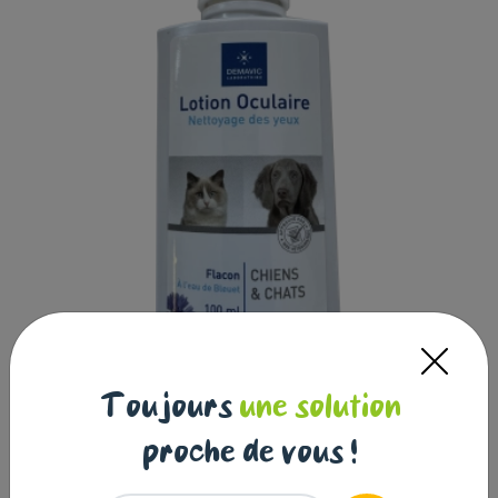
Toujours
une solution
Lotion oculaire fl 100ml
proche de vous !
DEMAVIC
|
Réf : 3760083694820