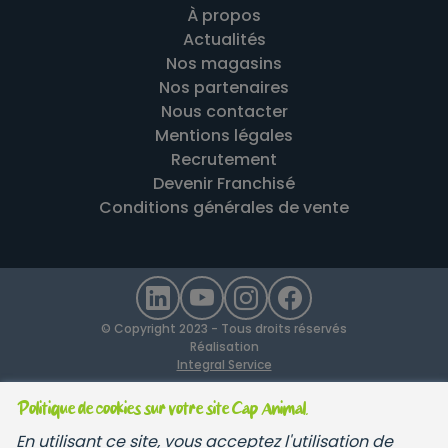
À propos
Actualités
Nos magasins
Nos partenaires
Nous contacter
Mentions légales
Recrutement
Devenir Franchisé
Conditions générales de vente
© Copyright 2023 - Tous droits réservés
Réalisation
Integral Service
Politique de cookies sur votre site Cap Animal.
En utilisant ce site, vous acceptez l'utilisation de