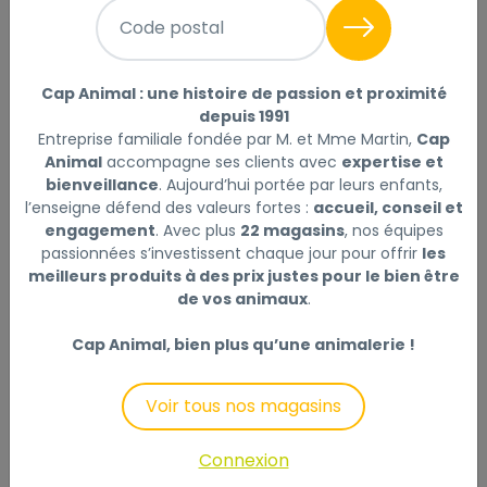
Lotion oculaire fl 100ml
Lire la suite
Code postal
Ce produit n'est plus disponible
Cap Animal : une histoire de passion et proximité
depuis 1991
Entreprise familiale fondée par M. et Mme Martin,
Cap
Animal
accompagne ses clients avec
expertise et
Description
Laisser un avis
bienveillance
. Aujourd’hui portée par leurs enfants,
l’enseigne défend des valeurs fortes :
accueil, conseil et
engagement
. Avec plus
22 magasins
, nos équipes
"Des oreilles bien protégées : un gage de bonne
passionnées s’investissent chaque jour pour offrir
les
santé"
meilleurs produits à des prix justes pour le bien être
de vos animaux
.
Lotion oculaire destinée au nettoyage des yeux, des
paupières et des contours des yeux chez le chien et
Cap Animal, bien plus qu’une animalerie !
le chat.
Lotion composée d'eau de Bleuet et d'extraits de
Voir tous nos magasins
camomille pour permettre une action
décongestionnante et apaisante immédiate. La
Connexion
camomille permet également d'agir comme anti-