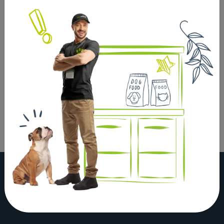
inflammatoire.
Excellent remède en cas d'irritation oculaire ou de
conjonctivite.
Produit approuvé par les vétérinaires.
Solution calmante et antiseptique parfaitement
adapté aux besoins oculaires des chiens et des chats.
Produit d'hygiène indispensable pour nettoyer les
yeux et le contour des yeux.