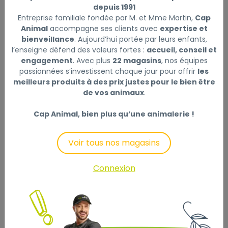
depuis 1991
|
Réf : 4000498022634
Entreprise familiale fondée par M. et Mme Martin,
Cap
Animal
accompagne ses clients avec
expertise et
Flexi Laisse à enrouleur New Classic Corde Rose,
bienveillance
. Aujourd’hui portée par leurs enfants,
Medium- 5 mètres
Lire la suite
l’enseigne défend des valeurs fortes :
accueil, conseil et
engagement
. Avec plus
22 magasins
, nos équipes
Ce produit n'est plus disponible
passionnées s’investissent chaque jour pour offrir
les
meilleurs produits à des prix justes pour le bien être
de vos animaux
.
Cap Animal, bien plus qu’une animalerie !
Description
Laisser un avis
Voir tous nos magasins
Le cordon Flexi New Classic offre à votre chien
sécurité et confort lors de vos promenades. Le
Connexion
cordon rose de 5 mètres est équipé d'une sangle de
protection réfléchissante et d'un mousqueton
chromé. La poignée dispose d'un bouton de freinage
et de blocage pour un contrôle supplémentaire.
Fabriqué en plastique durable.