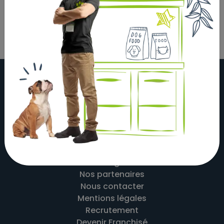
À propos
Actualités
Nos magasins
Nos partenaires
Nous contacter
Mentions légales
Recrutement
Devenir Franchisé