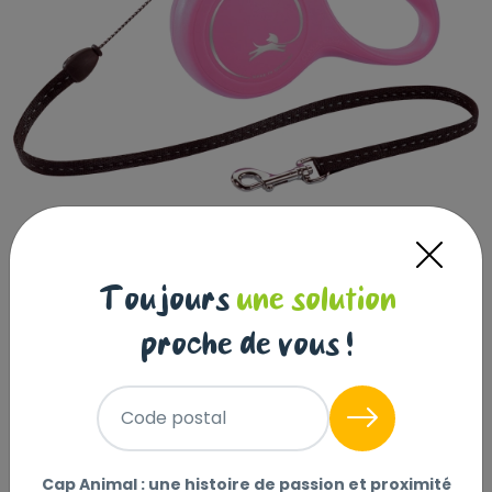
Toujours
une solution
proche de vous !
Flexi Laisse à enrouleur New
Code postal
Classic Corde Rose, Medium- 5
mètres
Cap Animal : une histoire de passion et proximité