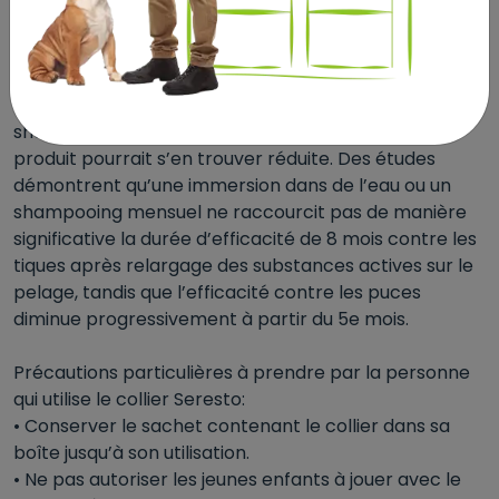
Le produit est résistant à l’eau ; il reste efficace si
l’animal est mouillé. Toutefois, il convient d’éviter une
exposition prolongée et intense à l’eau ou un
shampouinage intensif car la durée d’activité du
produit pourrait s’en trouver réduite. Des études
démontrent qu’une immersion dans de l’eau ou un
shampooing mensuel ne raccourcit pas de manière
significative la durée d’efficacité de 8 mois contre les
tiques après relargage des substances actives sur le
pelage, tandis que l’efficacité contre les puces
diminue progressivement à partir du 5e mois.
Précautions particulières à prendre par la personne
qui utilise le collier Seresto:
• Conserver le sachet contenant le collier dans sa
boîte jusqu’à son utilisation.
• Ne pas autoriser les jeunes enfants à jouer avec le