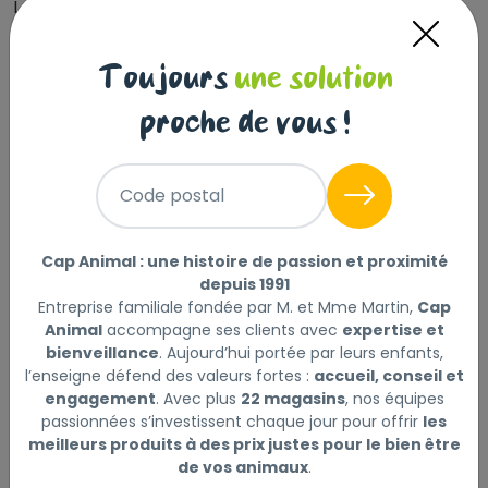
Les tiques déjà présentes sur le chat avant le
traitement peuvent ne pas être tuées dans les 48
heures après l’application du collier, et rester fixées
Toujours
une solution
et visibles. Par conséquent, il est recommandé
d’enlever les tiques déjà présentes sur le chat au
proche de vous !
moment de l'application. La prévention contre les
infestations par de nouvelles tiques commence dans
les deux jours après l’application du collier.
Code postal
Idéalement, le collier devrait être appliqué avant le
Cap Animal : une histoire de passion et proximité
début de la saison des puces et tiques.
depuis 1991
Entreprise familiale fondée par M. et Mme Martin,
Cap
Le collier Seresto® antiparasitaire chat peut-il être
Animal
accompagne ses clients avec
expertise et
utilisé sur mon chaton ?
bienveillance
. Aujourd’hui portée par leurs enfants,
l’enseigne défend des valeurs fortes :
accueil, conseil et
Contre-indications :
engagement
. Avec plus
22 magasins
, nos équipes
passionnées s’investissent chaque jour pour offrir
les
• Ne pas traiter les chatons âgés de moins de 10
meilleurs produits à des prix justes pour le bien être
semaines.
de vos animaux
.
• Ne pas utiliser en cas d’hypersensibilité connue aux