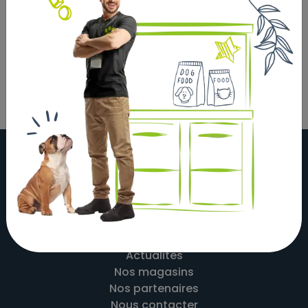
avec prise USB et prise secteur
filtre de rechange : art 24465
en plastique
À propos
Actualités
Nos magasins
Nos partenaires
Nous contacter