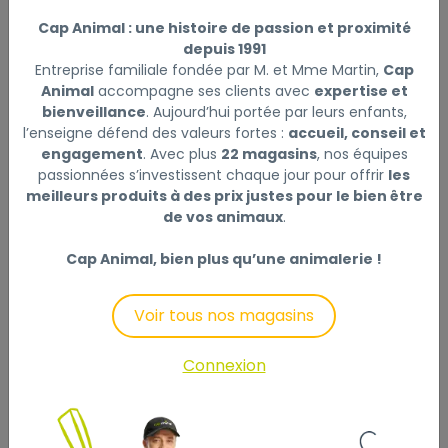
TRIXIE
|
Réf : 4011905244648
Cap Animal : une histoire de passion et proximité
Distributeur automatique d'eau Bubble Stream, 3 l/ø
depuis 1991
25 × 16 cm, bleu/blanc
Lire la suite
Entreprise familiale fondée par M. et Mme Martin,
Cap
Animal
accompagne ses clients avec
expertise et
Ce produit n'est plus disponible
bienveillance
. Aujourd’hui portée par leurs enfants,
l’enseigne défend des valeurs fortes :
accueil, conseil et
engagement
. Avec plus
22 magasins
, nos équipes
passionnées s’investissent chaque jour pour offrir
les
meilleurs produits à des prix justes pour le bien être
Description
Laisser un avis
de vos animaux
.
Cap Animal, bien plus qu’une animalerie !
Fontaine à boire Bubble Stream, 3 l/ø 25 × 16 cm,
bleu/blanc
Voir tous nos magasins
transparent pour contrôler le contenu
enrichit l'eau en oxygène
Connexion
circulation d'eau fraîche
avec filtre charbon actif, garantit une meilleure
qualité de l'eau (incl. 2 filtres de rechange)
pompe, interchangeable