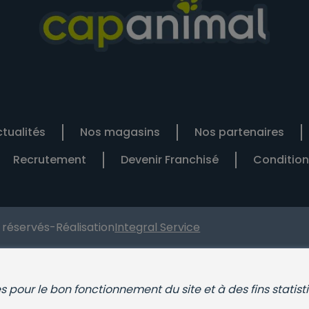
tualités
Nos magasins
Nos partenaires
Recrutement
Devenir Franchisé
Condition
s réservés
-
Réalisation
Integral Service
ies pour le bon fonctionnement du site et à des fins statist