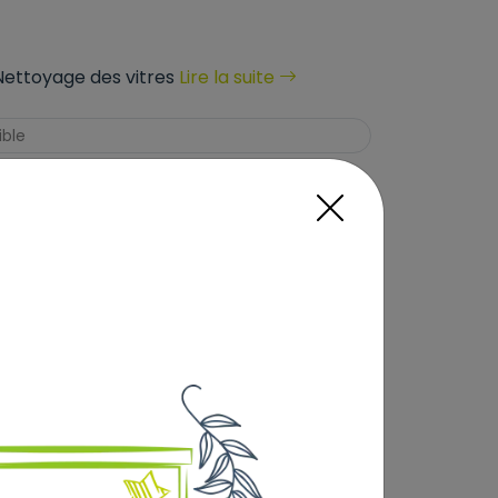
ettoyage des vitres
Lire la suite
ible