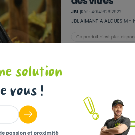
des vitres
JBL
|
Réf : 4014162612922
JBL AIMANT A ALGUES M - N
Ce produit n'est plus dispon
ne solution
e vous !
de passion et proximité