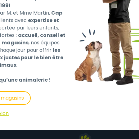
1991
par M. et Mme Martin,
Cap
ients avec
expertise et
 portée par leurs enfants,
fortes :
accueil, conseil et
2 magasins
, nos équipes
mouiller les mains : nettoyeur aimanté pour l'élimination 
haque jour pour offrir
les
x justes pour le bien être
 la vitre intérieure et extérieure et éliminer les algues e
nimaux
.
 avec rainure de préhension.
nce et un nettoyage rapide.
qu’une animalerie !
s magasins
xion