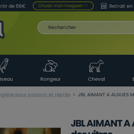
Choisir mon magasin
artir de 69€
Retrait en
iseau
Rongeur
Cheval
ygiène pour poisson et réptile
JBL AIMANT A ALGUES M 
JBL AIMANT A 