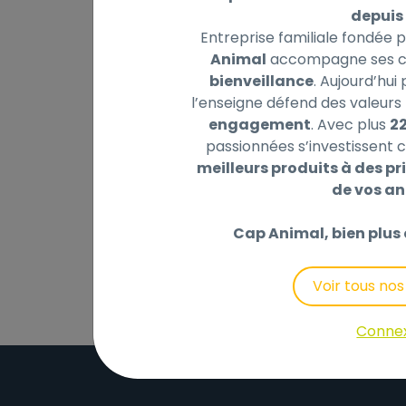
depuis 
Entreprise familiale fondée 
Animal
accompagne ses cl
bienveillance
. Aujourd’hui
Description
Laisser un avis
l’enseigne défend des valeurs 
engagement
. Avec plus
2
Nettoyage des vitres de l’aquarium sans se 
passionnées s’investissent c
d’épaisseur.
meilleurs produits à des pri
Fixer les parties aimantées face à face sur
de vos a
Manipulation confortable : poignée stable
Aimants puissants pour une bonne adhére
Cap Animal, bien plus 
Voir tous no
Conne