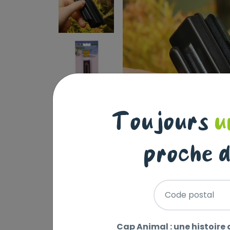
Toujours
u
proche d
Code postal
Cap Animal : une histoire 