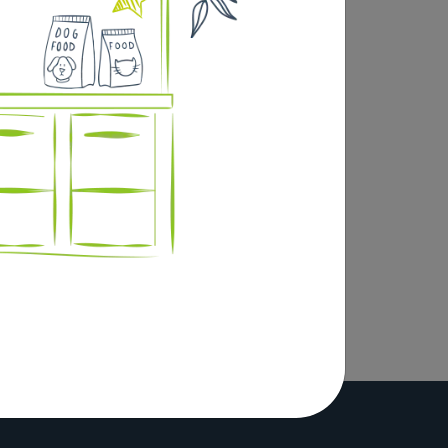
des algues sur les vitres de 6 à 15 mm
n faisant des mouvements circulaires