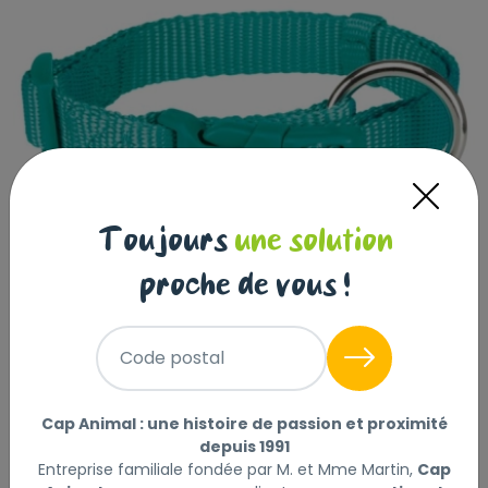
Toujours
une solution
proche de vous !
Code postal
Premium collier, S–M: 30–45 cm/15
mm, océan
Cap Animal : une histoire de passion et proximité
depuis 1991
TRIXIE
|
Réf : 4053032019706
Entreprise familiale fondée par M. et Mme Martin,
Cap