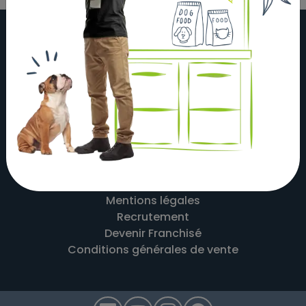
À propos
Actualités
Nos magasins
Nos partenaires
Nous contacter
Mentions légales
Recrutement
Devenir Franchisé
Conditions générales de vente