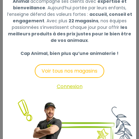
Premium collier, S–M: 30–45 cm/15 mm, océan
Lire la
Animal
accompagne ses clients avec
expertise et
suite
bienveillance
. Aujourd’hui portée par leurs enfants,
l’enseigne défend des valeurs fortes :
accueil, conseil et
engagement
. Avec plus
22 magasins
, nos équipes
Ce produit n'est plus disponible
passionnées s’investissent chaque jour pour offrir
les
meilleurs produits à des prix justes pour le bien être
de vos animaux
.
Cap Animal, bien plus qu’une animalerie !
Description
Laisser un avis
Voir tous nos magasins
Premium collier, S–M: 30–45 cm/15 mm, océan
bande tissée réglable en continu
Connexion
avec boucle réduisant la traction à partir de la taille
S–M
conforme à la protection des animaux selon § 18 (AT)