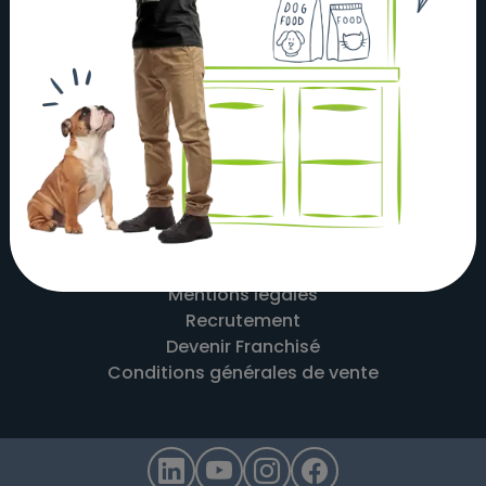
À propos
Actualités
Nos magasins
Nos partenaires
Nous contacter
Mentions légales
Recrutement
Devenir Franchisé
Conditions générales de vente