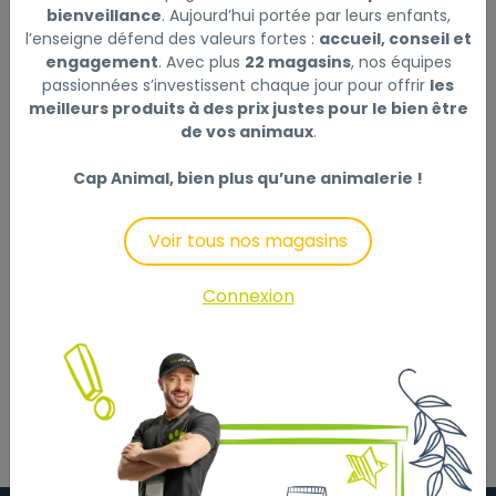
bienveillance
. Aujourd’hui portée par leurs enfants,
BUBIMEX
|
Réf : 4250078906988
l’enseigne défend des valeurs fortes :
accueil, conseil et
BISCUITS MIX POUR CHIOT 400 G
Lire la suite
engagement
. Avec plus
22 magasins
, nos équipes
passionnées s’investissent chaque jour pour offrir
les
meilleurs produits à des prix justes pour le bien être
Ce produit n'est plus disponible
de vos animaux
.
Cap Animal, bien plus qu’une animalerie !
Description
Laisser un avis
Voir tous nos magasins
Ce mélange de biscuits est idéal pour les chiots.
Connexion
Friandises pour chiens made in Europe.
Photo non contractuelle.