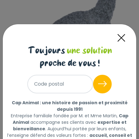
Toujours
une solution
proche de vous !
Code postal
Cap Animal : une histoire de passion et proximité
Speedy Mouse - 7cm
depuis 1991
Entreprise familiale fondée par M. et Mme Martin,
Cap
BUBIMEX
|
Réf : 4250078909569
Animal
accompagne ses clients avec
expertise et
Speedy Mouse - 7cm
Lire la suite
bienveillance
. Aujourd’hui portée par leurs enfants,
l’enseigne défend des valeurs fortes :
accueil, conseil et