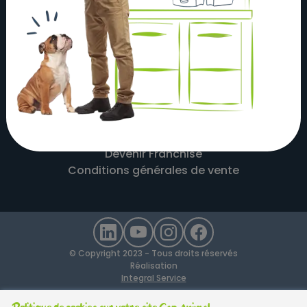
À propos
Actualités
Nos magasins
Nos partenaires
Nous contacter
Mentions légales
Recrutement
Devenir Franchisé
Conditions générales de vente
© Copyright 2023 - Tous droits réservés
Réalisation
Integral Service