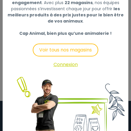
engagement
. Avec plus
22 magasins
, nos équipes
Ce produit n'est plus disponible
passionnées s’investissent chaque jour pour offrir
les
meilleurs produits à des prix justes pour le bien être
de vos animaux
.
Cap Animal, bien plus qu’une animalerie !
Description
Laisser un avis
Voir tous nos magasins
La souris Speedy Mouse est un jouet pour chat à
remonter en forme de souris qui garantira
Connexion
l'amusement de votre petit compagnon préféré !