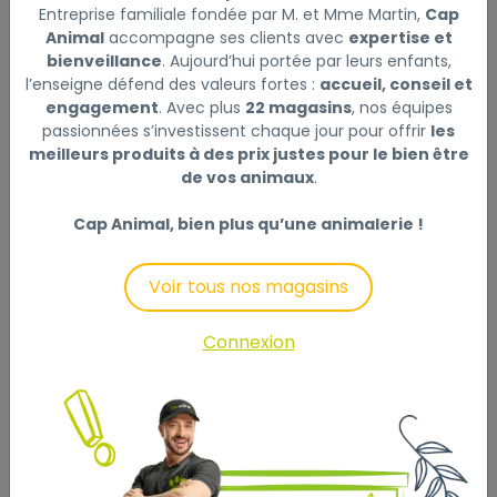
Entreprise familiale fondée par M. et Mme Martin,
Cap
corporel
Animal
accompagne ses clients avec
expertise et
Pour l’amélioration de l’alimentation de base: adapter
bienveillance
. Aujourd’hui portée par leurs enfants,
la quantité à celle de l’alimentation de base 1 kg de
l’enseigne défend des valeurs fortes :
accueil, conseil et
SeniorFaser remplace 1 kg de foin. Introduire l‘aliment
engagement
. Avec plus
22 magasins
, nos équipes
progressivement.
passionnées s’investissent chaque jour pour offrir
les
meilleurs produits à des prix justes pour le bien être
Pour couvrir le besoin en fourrage grossier chez les
de vos animaux
.
chevaux souffrant de problèmes dentaires ou de
mastication, il est conseillé de donner
Cap Animal, bien plus qu’une animalerie !
quotidiennement 1,2 à 1,5 kg de Heucobs ou de
SeniorFaser par 100 kg de poids corporel. Ceci
Voir tous nos magasins
permet d’éviter une perte de poids, notamment chez
les chevaux âgés. SeniorFaser convient comme
Connexion
alternative au fourrage grossier ou à l’amélioration de
foin ou d‘ensilage ainsi que comme remplacement de
l’aliment concentré pour les chevaux chez lesquels
les céréales doivent être réduites ou complètement
supprimées. Chez les grands chevaux, avec une
alimentation à partir de 2 kg par jour, des effets