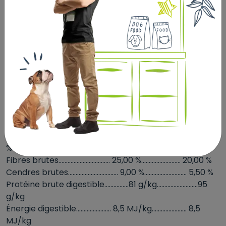
positifs sur la digestion et l’état général de nutrition
peuvent être constatés.
1 litre équivaut à env. 340 g
COMPOSITION GLYX-WIESE® SENIOR FASER
Large choix de graminées et d´herbes provenant de
champs régionaux, mélange d'huile (lin, tournesol)
ÉLÉMENTS CONSTITUTIFS
....................GLYX-WIESE® SENIORFASER.....GLYX-WIESE®
MÜSLI
Protéines brutes............................. 10,50 %.......................... 11,00 %
Matières grasses br.......................... 4,00 %............................ 5,50
%
Fibres brutes.................................. 25,00 %.......................... 20,00 %
Cendres brutes................................. 9,00 %............................ 5,50 %
Protéine brute digestible................81 g/kg...........................95
g/kg
Énergie digestible....................... 8,5 MJ/kg....................... 8,5
MJ/kg