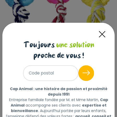
Toujours
une solution
proche de vous !
Jouet Wedda Anneau avec
corde Plusieurs couleurs
Code postal
|
Réf : 5415245107301
Jouet Wedda Anneau avec corde Plusieurs couleurs
Cap Animal : une histoire de passion et proximité
Lire la suite
depuis 1991
Entreprise familiale fondée par M. et Mme Martin,
Cap
Animal
accompagne ses clients avec
expertise et
Ce produit n'est plus disponible
bienveillance
. Aujourd’hui portée par leurs enfants,
l’enseigne défend des valeurs fortes :
accueil, conseil et