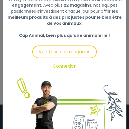
engagement
. Avec plus
22 magasins
, nos équipes
passionnées s’investissent chaque jour pour offrir
les
meilleurs produits à des prix justes pour le bien être
Description
Laisser un avis
de vos animaux
.
Cette corde à mâcher pour chien est parfaite pour
Cap Animal, bien plus qu’une animalerie !
l'hygiène buccale de votre animal. Elle est disponible
en différentes couleurs. Ce jouet pour chien est
Voir tous nos magasins
durable et doux pour les dents de votre compagnon.
Cet article est livré à l'unité dans une couleur
Connexion
aléatoire, le choix de la couleur n'est pas possible.