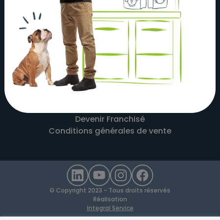
À propos
Actualités
Nos magasins
Nos partenaires
Nous contacter
Mentions légales
Recrutement
Devenir Franchisé
Conditions générales de vente
© Copyright 2023 - Tous droits réservés
Réalisation
Integral Service