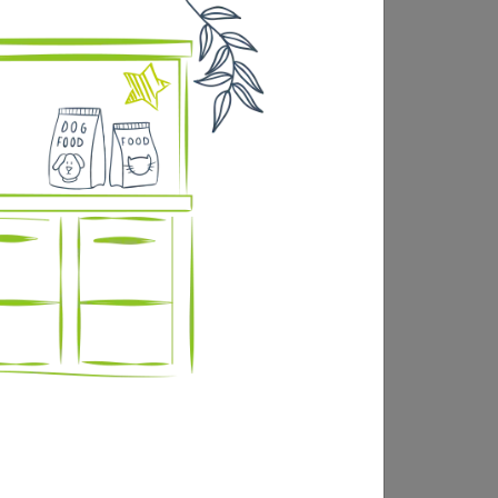
des infestations par les tiques •
nfestations par les puces (Ctenocephalides
). Traitement des infestations par les poux
s adultes persiste jusqu’à 3 mois, selon le
ques, selon la pression environnementale
lides spp.). Traitement et prévention des
es poux broyeurs (Felicola subrostratus).
is, selon le contexte environnemental. La
ementale d’infestation.