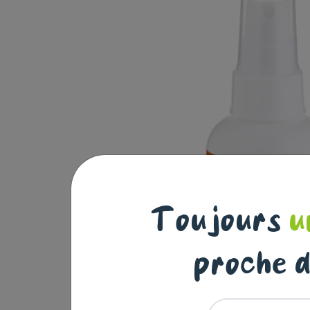
Toujours
u
proche d