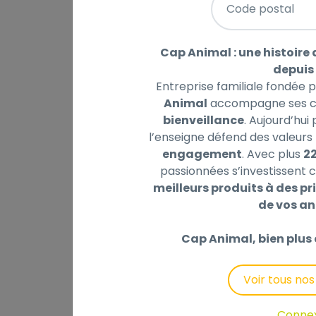
Code postal
Cap Animal : une histoire 
depuis 
Description
Laisser un avis
Entreprise familiale fondée 
Animal
accompagne ses cl
bienveillance
. Aujourd’hui
• Spray Fipronil • Traitement et prévention
l’enseigne défend des valeurs 
Traitement des infestations par les poux 
engagement
. Avec plus
2
spp.). Traitement et prévention des infesta
passionnées s’investissent c
broyeurs (Trichodectes canis). L’efficacité
meilleurs produits à des pri
contexte environnemental. La durée de l’ef
de vos a
d’infestation. Chez les chats : Traitement
infestations par les tiques (Ixodes spp., y
Cap Animal, bien plus 
L’efficacité insecticide contre les nouvell
durée de l’efficacité acaricide du produit 
Voir tous no
Chaque mL contient : Substance active : Fi
Conne