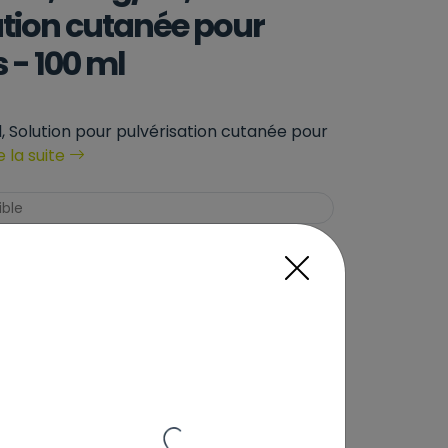
ation cutanée pour
 - 100 ml
 Solution pour pulvérisation cutanée pour
e la suite
ible