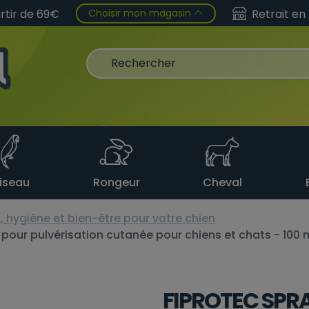
Choisir mon magasin
artir de 69€
Retrait en
iseau
Rongeur
Cheval
, hygiène et bien-être pour votre chien
pour pulvérisation cutanée pour chiens et chats - 100 
FIPROTEC SPRA