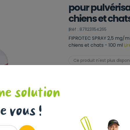
pour pulvéris
chiens et chats
|
Réf : 8711231154265
FIPROTEC SPRAY 2,5 mg/ml,
chiens et chats - 100 ml
Lir
Ce produit n'est plus dispon
ne solution
e vous !