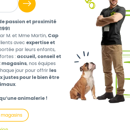
de passion et proximité
1991
par M. et Mme Martin,
Cap
ients avec
expertise et
 portée par leurs enfants,
 des infestations par les puces • Traitement et prévention 
fortes :
accueil, conseil et
broyeurs Chez les chiens : Traitement et prévention des i
2 magasins
, nos équipes
tions par les tiques (Ixodes spp., y compris Ixodes ricinus
haque jour pour offrir
les
 insecticide contre les nouvelles infestations par des puce
x justes pour le bien être
ficacité acaricide du produit est d’un mois contre les ti
nimaux
.
 et prévention des infestations par les puces (Ctenocepha
 compris Ixodes ricinus). Traitement des infestations par l
qu’une animalerie !
es infestations par des puces adultes persiste jusqu’à 2 mo
est d’un mois contre les tiques, selon la pression environn
s magasins
pronil 2,5 mg
xion