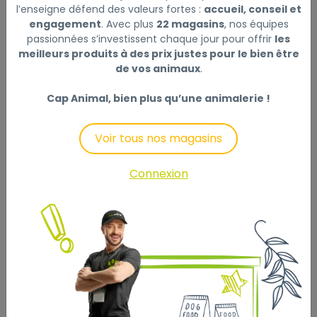
l’enseigne défend des valeurs fortes :
accueil, conseil et
engagement
. Avec plus
22 magasins
, nos équipes
SOUTIEN OPTIMAL DE LA SANTÉ
passionnées s’investissent chaque jour pour offrir
les
Contient des vitamines et des nutriments de haute
meilleurs produits à des prix justes pour le bien être
qualité pour une absorption maximale.
de vos animaux
.
Cap Animal, bien plus qu’une animalerie !
TAILLE DE CROQUETTE ADAPTÉE
Conçue pour encourager la mastication
Voir tous nos magasins
COMPOSITION : protéines de volaille déshydratées,
farine de blé, maïs, graisses animales, blé, protéines
Connexion
animales hydrolysées, farine de maïs, gluten de maïs,
protéines de porc déshydratées, orge, substances
minérales, pulpe de betterave, huile de soja, produits
de levures, huile de poissons, huile d’algues
Schizochytrium sp., glucosamine issue de la
fermentation, cartilage hydrolysé (source de
chondroïtine).