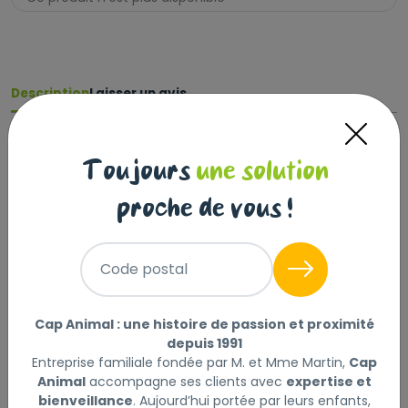
Description
Laisser un avis
Aliment sec pour chiens
Aliment complet pour chiens - Pour chiens adultes de
Toujours
une solution
grandes races (de 26 à 44 kg) - À partir de 15 mois
proche de vous !
SANTÉ DIGESTIVE
Aide à favoriser la santé digestive grâce à des
Code postal
protéines hautement digestibles et un apport
équilibré en fibres.
Cap Animal : une histoire de passion et proximité
SOUTIEN DES OS ET DES ARTICULATIONS
depuis 1991
Aide à maintenir la santé des os et des articulations
Entreprise familiale fondée par M. et Mme Martin,
Cap
Animal
accompagne ses clients avec
expertise et
des chiens de grandes races grâce à une
bienveillance
. Aujourd’hui portée par leurs enfants,
combinaison de minéraux et de nutriments.