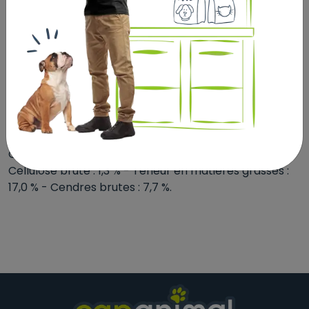
ADDITIFS (au kg) : Additifs nutritionnels : Vitamine A :
15800 UI, Vitamine D3 : 1000 UI, Fer (3b103) : 33 mg,
Iode (3b201, 3b202) : 3,3 mg, Cuivre (3b405, 3b406) :
10 mg, Manganèse (3b502, 3b504) : 43 mg, Zinc
(3b603, 3b605, 3b606) : 127 mg, Sélénium (3b801,
3b811, 3b812) : 0,06 mg - Additifs technologiques :
Clinoptilolite d’origine sédimentaire : 10 g -
Conservateurs - Antioxygènes.
CONSTITUANTS ANALYTIQUES : Protéine : 26,0 % -
Cellulose brute : 1,3 % - Teneur en matières grasses :
17,0 % - Cendres brutes : 7,7 %.