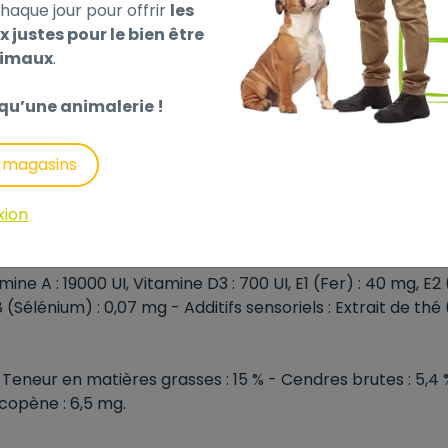
haque jour pour offrir
les
x justes pour le bien être
nimaux
.
du système urinaire du chat adulte.
qu’une animalerie !
étales*, farine de maïs, protéines de volaille déshydratées
nimales, pulpe de chicorée, sels minéraux, huile de poisso
s magasins
cto-oligosaccharides, téguments et graines de psyllium,
(source de glucosamine), huile de bourrache, extrait de r
xion
tamine A : 19000 UI, Vitamine D3 : 700 UI, E1 (Fer) : 40 mg, E2
(Sélénium) : 0,07 mg - Additifs sensoriels : Extrait de thé
 Teneur en matières grasses : 15 % - Cendres brutes : 5,4 %
ycopène : 6,5 mg.