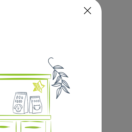
ids. ROYAL CANIN® Ageing Sterilised 12+
est enrichie en L-carnitine.
ce à des nutriments spécifiques (EPA-DHA et
2+ contient un niveau de phosphore modéré