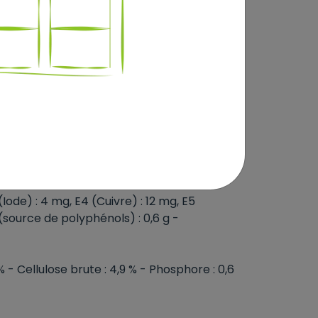
, blé, gluten de maïs, graisses animales,
n, huile de soja, levures et composants de
 hydrolysat de levure (source de mannan-
ose d’Inde (source de lutéine), hydrolysat
 (Iode) : 4 mg, E4 (Cuivre) : 12 mg, E5
 (source de polyphénols) : 0,6 g -
 - Cellulose brute : 4,9 % - Phosphore : 0,6