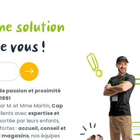
ne solution
e vous !
ors stérilisés de plus de 12 ans.
é diminue avec l’âge, ce qui peut entraîner une prise de po
ses pour aider à maintenir le poids de forme. La formule 
de passion et proximité
1991
par M. et Mme Martin,
Cap
cognitive, les capacités motrices et le stress oxydatif grâ
ients avec
expertise et
u lycopène et du bêta-carotène).
 portée par leurs enfants,
fortes :
accueil, conseil et
2 magasins
, nos équipes
ent chez les chats âgés. ROYAL CANIN® Ageing Sterilised 1