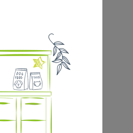
ES
BANDES CRÊPE, AUTO-
ADHÉSIVES, 5 CM/4,5
M, 4 PCS, PRODUIT
ASSORTI
Click & Collect uniquement