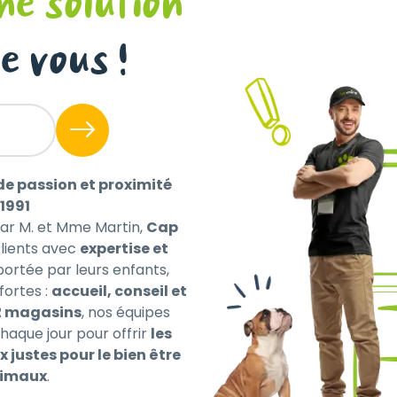
ne solution
UILANNOO SENIOR
KIT DE BROSSAGE D
X 15KG
DENTS POUR CHIEN
e vous !
,90 €
13
,99 €
au kg : 1.46 €
de passion et proximité
1991
par M. et Mme Martin,
Cap
ients avec
expertise et
 portée par leurs enfants,
fortes :
accueil, conseil et
2 magasins
, nos équipes
haque jour pour offrir
les
x justes pour le bien être
nimaux
.