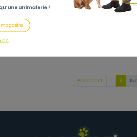
qu’une animalerie !
BINE 100M CLOTURE
 CONNECTEURS
s magasins
xion
9
,90 €
Précédent
1
2
Su