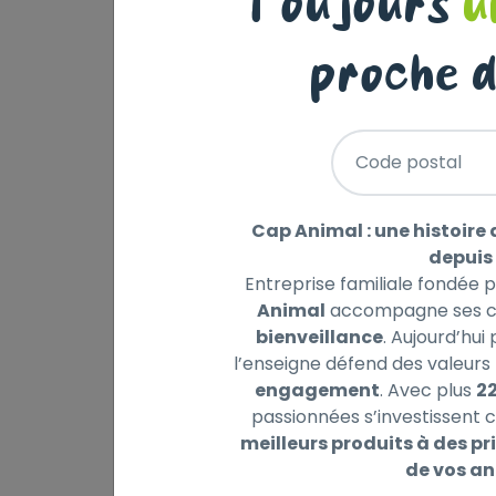
Toujours
u
EQ
MI
proche d
21
Code postal
Prix 
Cap Animal : une histoire 
depuis 
Entreprise familiale fondée 
Animal
accompagne ses cl
bienveillance
. Aujourd’hui
l’enseigne défend des valeurs 
engagement
. Avec plus
2
passionnées s’investissent c
meilleurs produits à des pri
de vos a