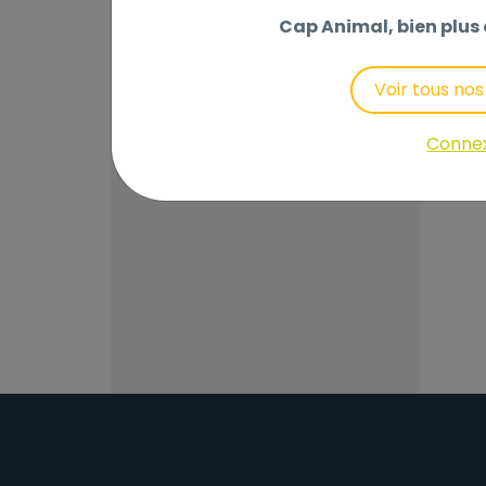
Cap Animal, bien plus 
BO
+4
Voir tous no
Conne
3