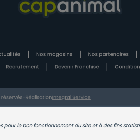
tualités
Nos magasins
Nos partenaires
Recrutement
Devenir Franchisé
Condition
s réservés
-
Réalisation
Integral Service
ies pour le bon fonctionnement du site et à des fins statist