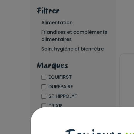
Filtrer
Alimentation
Friandises et compléments
alimentaires
Soin, hygiène et bien-être
Marques
EQUIFIRST
DUREPAIRE
ST HIPPOLYT
TRIXIE
Appliquer les filtres