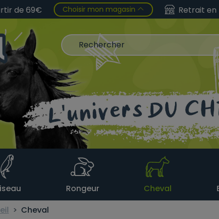
Choisir mon magasin
artir de 69€
Retrait en
iseau
Rongeur
Cheval
eil
Cheval