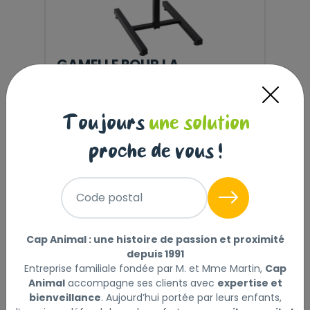
GAMELLE POUR LA
NOURRITURE ET L'EAU DUO
DINNER SUPPORT OTIS
ARGENT & NOIR EN H
Toujours
une solution
2X27CM 4L
proche de vous !
35
,90 €
Code postal
Cap Animal : une histoire de passion et proximité
depuis 1991
Entreprise familiale fondée par M. et Mme Martin,
Cap
Animal
accompagne ses clients avec
expertise et
bienveillance
. Aujourd’hui portée par leurs enfants,