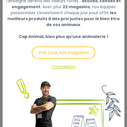
l’enseigne défend des valeurs fortes :
accueil, conseil et
engagement
. Avec plus
22 magasins
, nos équipes
passionnées s’investissent chaque jour pour offrir
les
meilleurs produits à des prix justes pour le bien être
de vos animaux
.
Cap Animal, bien plus qu’une animalerie !
GAMELLE POUR LA
NOURRITURE ET L'EAU KENA
Voir tous nos magasins
ROND BLEU CLAIR & ARGENT
12CM300ML
Connexion
5
,90 €