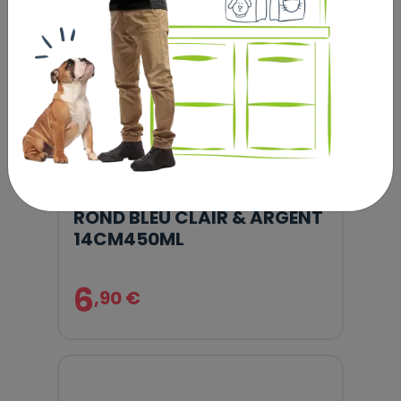
GAMELLE POUR LA
NOURRITURE ET L'EAU KENA
ROND BLEU CLAIR & ARGENT
14CM450ML
6
,90 €