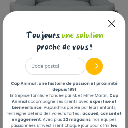
Toujours
une solution
proche de vous !
ORI Panier Snug Silver Spoon 70x55cm
Code postal
|
Réf : 5411468146165
ORI Panier Snug Silver Spoon 70x55cm
Lire la suite
Cap Animal : une histoire de passion et proximité
depuis 1991
Entreprise familiale fondée par M. et Mme Martin,
Cap
Sélectionner
Choisir mon magasin
Animal
accompagne ses clients avec
expertise et
bienveillance
. Aujourd’hui portée par leurs enfants,
l’enseigne défend des valeurs fortes :
accueil, conseil et
Livraison à domicile (offerte dès
engagement
. Avec plus
22 magasins
, nos équipes
69€) :
passionnées s’investissent chaque jour pour offrir
les