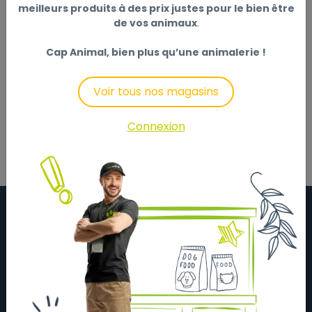
meilleurs produits à des prix justes pour le bien être
Non disponible en ligne
de vos animaux
.
Cap Animal, bien plus qu’une animalerie !
Description
Laisser un avis
Voir tous nos magasins
Connexion
À propos