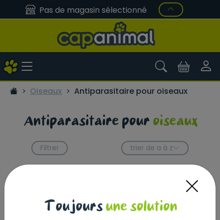
Pas de magasin sélectionné
Oiseaux
Antiparasitaire pour oiseaux
Antiparasitaire pour
oiseaux
Filtrer
trier de a à z
Toujours
une solution