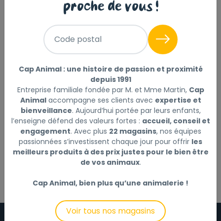
proche de vous !
Code postal
Cap Animal : une histoire de passion et proximité
depuis 1991
BEAPHAR SPRAY STOP POUX
Entreprise familiale fondée par M. et Mme Martin,
Cap
Animal
accompagne ses clients avec
expertise et
ROUGES POUR POULES
bienveillance
. Aujourd’hui portée par leurs enfants,
500ML
l’enseigne défend des valeurs fortes :
accueil, conseil et
engagement
. Avec plus
22 magasins
, nos équipes
passionnées s’investissent chaque jour pour offrir
les
16
,60 €
meilleurs produits à des prix justes pour le bien être
de vos animaux
.
Cap Animal, bien plus qu’une animalerie !
Voir tous nos magasins