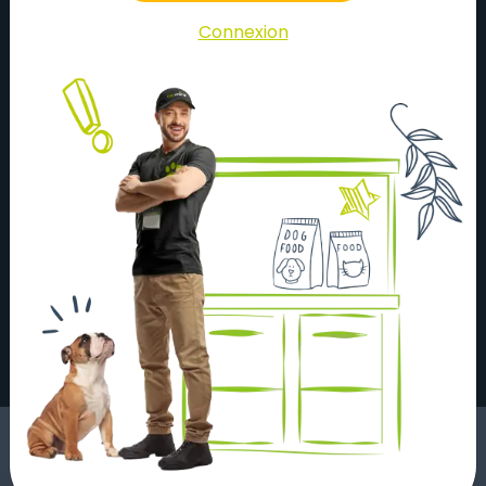
Connexion
À propos
Actualités
Nos magasins
Nos partenaires
Nous contacter
Mentions légales
Recrutement
Devenir Franchisé
Conditions générales de vente
© Copyright 2023 - Tous droits réservés