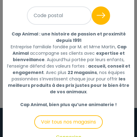
Animal
Code postal
Retrouvez tous vos produits dans
votre magasin
Cap Animal
le plus proche de chez vous en
Cap Animal : une histoire de passion et proximité
profitant des conseils et offres de nos experts.
depuis 1991
Entreprise familiale fondée par M. et Mme Martin,
Cap
Animal
accompagne ses clients avec
expertise et
bienveillance
. Aujourd’hui portée par leurs enfants,
Vous n'avez pas encore choisi de magasin
l’enseigne défend des valeurs fortes :
accueil, conseil et
favori
engagement
. Avec plus
22 magasins
, nos équipes
Choisir un magasin favori
passionnées s’investissent chaque jour pour offrir
les
meilleurs produits à des prix justes pour le bien être
de vos animaux
.
Cap Animal, bien plus qu’une animalerie !
Voir tous nos magasins