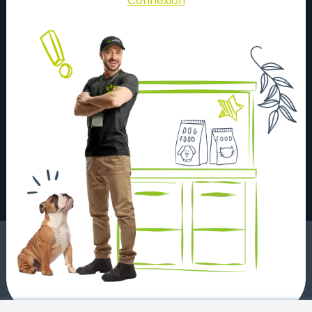
Connexion
À propos
Actualités
Nos magasins
Nos partenaires
Nous contacter
Mentions légales
Recrutement
Devenir Franchisé
Conditions générales de vente
© Copyright 2023 - Tous droits réservés
Réalisation
Integral Service