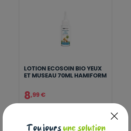
LOTION ECOSOIN BIO YEUX
ET MUSEAU 70ML HAMIFORM
8
,99 €
Toujours
une solution