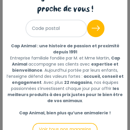
proche de vous !
Code postal
Cap Animal : une histoire de passion et proximité
depuis 1991
Entreprise familiale fondée par M. et Mme Martin,
Cap
TERRE À BAIN À LA POMME
Animal
accompagne ses clients avec
expertise et
bienveillance
. Aujourd’hui portée par leurs enfants,
1,6 L
l’enseigne défend des valeurs fortes :
accueil, conseil et
engagement
. Avec plus
22 magasins
, nos équipes
9
passionnées s’investissent chaque jour pour offrir
les
,49 €
meilleurs produits à des prix justes pour le bien être
de vos animaux
.
Cap Animal, bien plus qu’une animalerie !
Voir tous nos magasins