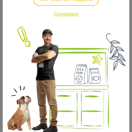
Connexion
SHAMPOOING NON RINCÉ
LAPIN COCHON D'INDE BIO
POILS RAS AUX EAUX
FLORALES DE SAUGE ET DE
CAMOMILLE HAMIFORM
9
,99 €