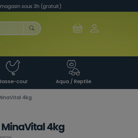
 magasin sous 3h (gratuit)
Basse-cour
Aqua / Reptile
MinaVital 4kg
 MinaVital 4kg