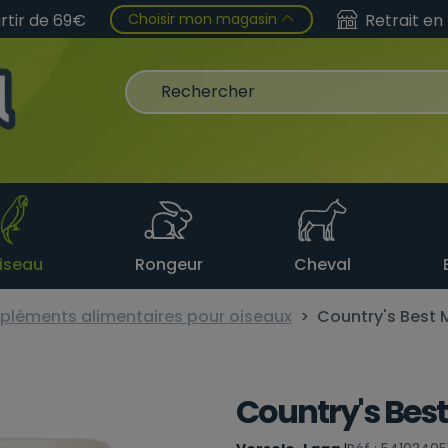
Choisir mon magasin
artir de 69€
Retrait en
iseau
Rongeur
Cheval
mpléments alimentaires pour oiseaux
Country's Best 
Country's Best