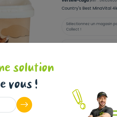
Versele-Laga
|
Réf : 5410340
Country's Best MinaVital 4
Sélectionnez un magasin pour
Collect !
Livraison à domicile (off
Non disponible en ligne
Ce produit n'est disponible
ne solution
magasin.
e vous !