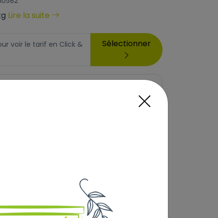
510582
kg
Lire la suite
Sélectionner
 voir le tarif en Click &
erte dès 69€) :
 qu'en Click & Collect. Veuillez sélectionner un