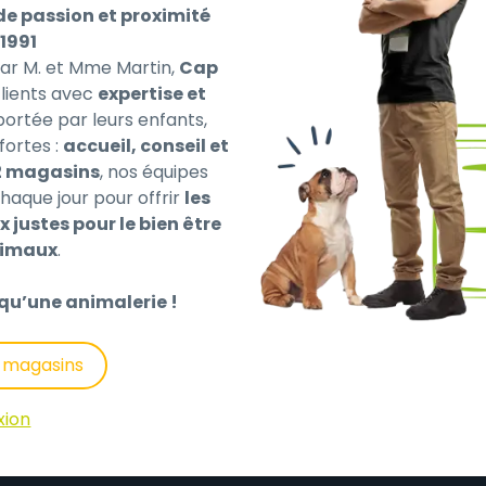
de passion et proximité
1991
par M. et Mme Martin,
Cap
ients avec
expertise et
 portée par leurs enfants,
fortes :
accueil, conseil et
2 magasins
, nos équipes
haque jour pour offrir
les
its de boulangerie et de la fabrication de pâtes | pierre rou
x justes pour le bien être
s | maïs | maërl | graine de lin | graine de colza | sel | ba
nimaux
.
 (raffinée) | carbonate de calcium et de magnésium | con
ottes séchées | produits dérivés de levures (MOS) | bicar
qu’une animalerie !
s magasins
xion