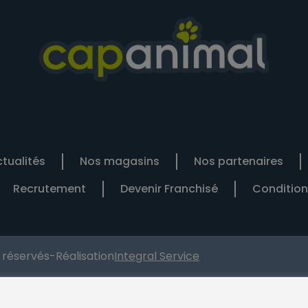
tualités
Nos magasins
Nos partenaires
Recrutement
Devenir Franchisé
Condition
s réservés
-
Réalisation
Integral Service