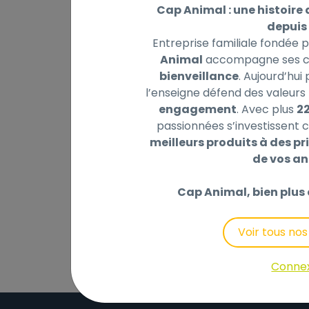
Cap Animal : une histoire 
depuis 
Entreprise familiale fondée 
Animal
accompagne ses cl
Description
Laisser un avis
bienveillance
. Aujourd’hui
l’enseigne défend des valeurs 
Mélange de minéraux enrichi pour volailles
engagement
. Avec plus
2
Composition:
passionnées s’investissent c
coquilles marines calcaires | gravier | produ
meilleurs produits à des pri
farine de soja | avoine pelée | riz en brisure
de vos a
bière) | huile (de coco et colza) végétale
fruits séchée (sureau et canneberge) | car
Cap Animal, bien plus 
curcuma
Voir tous no
Conne