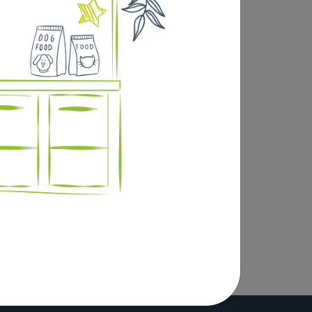
ge | blé | milo | millet (millet blanc) |
lles d?épeautre | haricots adzuki | levure (de
centré protéique de luzerne | pulpe de
bonate de sodium | lécithine (déshuilée) |