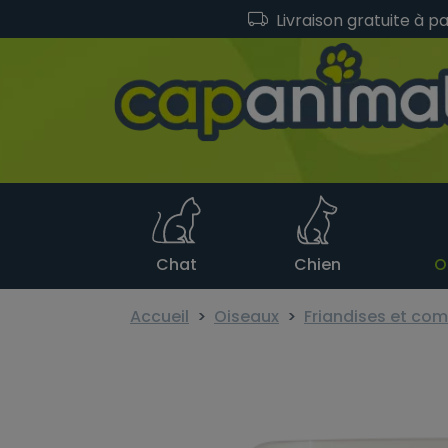
Livraison gratuite à p
Chat
Chien
O
Accueil
Oiseaux
Friandises et co