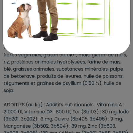
SANTÉ URINAIRE
Formulé avec une teneur équilibrée en minéraux afin
de contribuer à la bonne santé du système urinaire
de votre chat adulte.
COMPOSITION : protéines de volaille déshydratées,
fibres végétales, gluten de blé*, maïs, gluten de maïs,
riz, protéines animales hydrolysées, farine de maïs,
blé, graisses animales, substances minérales, pulpe
de betterave, produits de levures, huile de poissons,
téguments et graines de psyllium (0,50 %), huile de
soja.
ADDITIFS (au kg) : Additifs nutritionnels : Vitamine A :
21000 UI, Vitamine D3 : 800 UI, Fer (3b103) : 30 mg, Iode
(3b201, 3b202) : 3 mg, Cuivre (3b405, 3b406) : 9 mg,
Manganèse (3b502, 3b504) : 39 mg, Zinc (3b603,