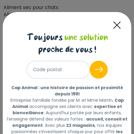
Aliment sec pour chats
Aliment complet pour chats adultes
VOTRE CHAT A-T-IL TENDANCE À PRENDRE DU POIDS
?
Toujours
une solution
Le maintien d’un état corporel idéal et d’une masse
proche de vous !
musculaire optimale est un aspect crucial de l’état de
santé général d’un chat.
Code postal
AIDE À LIMITER LA PRISE DE POIDS
Formule nutritionnelle précisément équilibrée qui aide
à maintenir un état corporel sain grâce à plusieurs
Cap Animal : une histoire de passion et proximité
actions : - Combinaison optimale de fibres pour
depuis 1991
favoriser la sensation de satiété. - Teneur adaptée en
Entreprise familiale fondée par M. et Mme Martin,
Cap
Animal
accompagne ses clients avec
expertise et
protéines pour aider au maintien de la masse
bienveillance
. Aujourd’hui portée par leurs enfants,
musculaire et d’un poids sain. - Enrichi en L-carnitine,
l’enseigne défend des valeurs fortes :
accueil, conseil et
qui contribue au bon métabolisme des graisses. -
engagement
. Avec plus
22 magasins
, nos équipes
Aliment formulé pour satisfaire votre chat et l’aider à
passionnées s’investissent chaque jour pour offrir
les