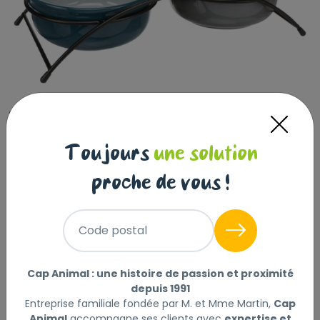
Set gamelle, en céramique/métal, 2 ×
0,6 l/ø 15 cm/32 × 9 × 16 cm,
Toujours
une solution
pétrole/pétrole clair/gris/gris c
proche de vous !
TRIXIE
|
Réf : 4047974245361
Set gamelle, en céramique/métal, 2 × 0,6 l/ø 15 cm/32
× 9 × 16 cm, pétrole/pétrole clair/gris/gris c
Lire la
Code postal
suite
Cap Animal : une histoire de passion et proximité
Sélectionner
Choisir mon magasin
depuis 1991
Entreprise familiale fondée par M. et Mme Martin,
Cap
Animal
accompagne ses clients avec
expertise et