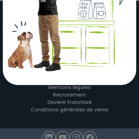
À propos
Actualités
Nos magasins
Nos partenaires
Nous contacter
Mentions légales
Recrutement
Devenir Franchisé
Conditions générales de vente