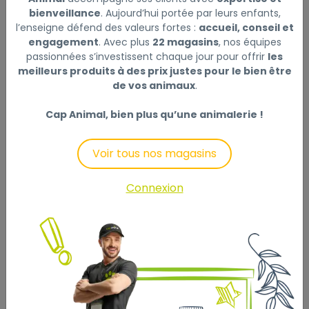
Livraison à domicile (offerte dès
bienveillance
. Aujourd’hui portée par leurs enfants,
69€) :
l’enseigne défend des valeurs fortes :
accueil, conseil et
Non disponible en ligne
engagement
. Avec plus
22 magasins
, nos équipes
passionnées s’investissent chaque jour pour offrir
les
Ce produit n'est disponible qu'en Click & Collect.
meilleurs produits à des prix justes pour le bien être
Veuillez sélectionner un magasin.
de vos animaux
.
Cap Animal, bien plus qu’une animalerie !
Voir tous nos magasins
Description
Laisser un avis
Connexion
2 gamelles en céramique avec support support en
métal, revêtement poudré, noir pieds en caoutchouc
anti-dérapant