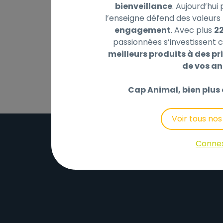
bienveillance
. Aujourd’hui
l’enseigne défend des valeurs 
Description
Laisser un avis
engagement
. Avec plus
2
passionnées s’investissent c
2 gamelles en céramique avec support pi
meilleurs produits à des pri
de vos a
Cap Animal, bien plus 
Voir tous no
Conne