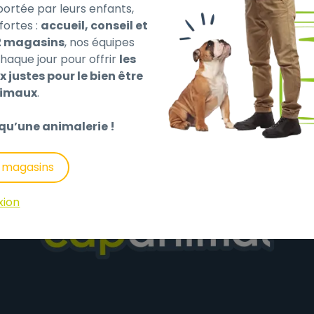
 portée par leurs enfants,
fortes :
accueil, conseil et
2 magasins
, nos équipes
haque jour pour offrir
les
eds en caoutchouc anti-dérapant
x justes pour le bien être
nimaux
.
qu’une animalerie !
s magasins
xion