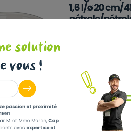
1,6 l/ø 20 cm/41
pétrole/pétrole
TRIXIE
|
Réf : 4047974245378
Set gamelle, en céramique/m
ne solution
pétrole/pétrole clair/gris/
e vous !
Sélectionnez un magasin pour
Collect !
Livraison à domicile (off
Non disponible en ligne
de passion et proximité
1991
par M. et Mme Martin,
Cap
ients avec
expertise et