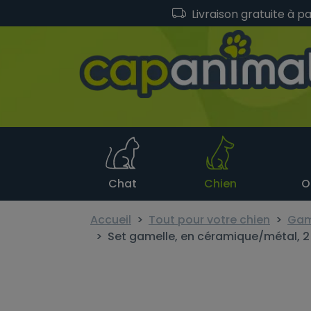
Livraison gratuite à p
Chat
Chien
O
Accueil
Tout pour votre chien
Game
Set gamelle, en céramique/métal, 2 ×