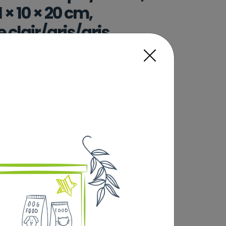
 × 10 × 20 cm,
 clair/gris/gris
étal, 2 × 1,6 l/ø 20 cm/41 × 10 × 20 cm,
gris
Lire la suite
Sélectionner
 voir le tarif en Click &
erte dès 69€) :