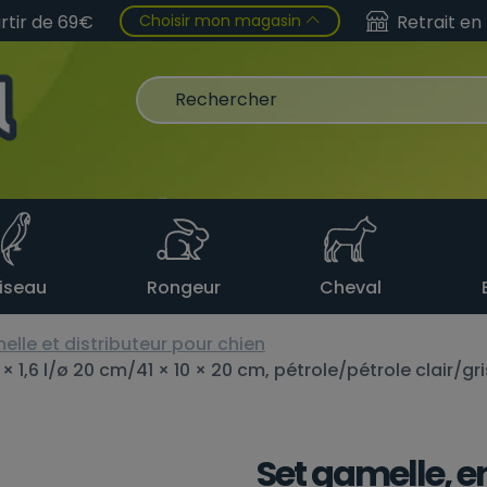
Choisir mon magasin
artir de 69€
Retrait en
iseau
Rongeur
Cheval
lle et distributeur pour chien
 1,6 l/ø 20 cm/41 × 10 × 20 cm, pétrole/pétrole clair/gri
Set gamelle, e