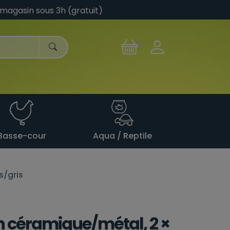
 magasin sous 3h (gratuit)
Basse-cour
Aqua / Reptile
s/gris
n céramique/métal, 2 ×