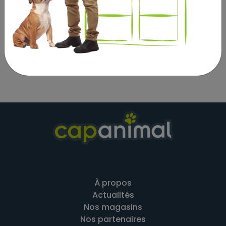
coeur de poulet,
foie de poulet, panse de poulet, cou de poulet),
bouillon 27,7 %, minéraux 1 %, huile de lin 0,2 %, persil 0,1
%
À propos
Actualités
Nos magasins
Nos partenaires