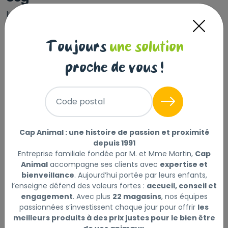
|
Réf : 9120063681006
CAT'S LOVE ADULT Saumon & Poulet 85g
Lire la suite
Toujours
une solution
proche de vous !
Sélectionner
Choisir mon magasin
Code postal
Livraison à domicile (offerte dès
69€) :
Non disponible en ligne
Cap Animal : une histoire de passion et proximité
depuis 1991
Entreprise familiale fondée par M. et Mme Martin,
Cap
Animal
accompagne ses clients avec
expertise et
bienveillance
. Aujourd’hui portée par leurs enfants,
l’enseigne défend des valeurs fortes :
accueil, conseil et
Description
Laisser un avis
engagement
. Avec plus
22 magasins
, nos équipes
passionnées s’investissent chaque jour pour offrir
les
Chers amis des chats, qu’il soit câlin, chasseur de
meilleurs produits à des prix justes pour le bien être
souris ou casanier, votre chat mérite une