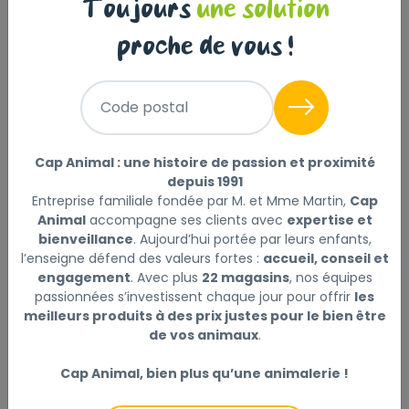
Toujours
une solution
Carnilove Treats Crunchy Snack -
Canard & Framboises Sac 50 Gr
proche de vous !
|
Réf : 8595602527199
Carnilove Treats Crunchy Snack - Canard &
Code postal
Framboises Sac 50 Gr
Lire la suite
Cap Animal : une histoire de passion et proximité
Sélectionner
Choisir mon magasin
depuis 1991
Entreprise familiale fondée par M. et Mme Martin,
Cap
Animal
accompagne ses clients avec
expertise et
Livraison à domicile (offerte dès
bienveillance
. Aujourd’hui portée par leurs enfants,
69€) :
l’enseigne défend des valeurs fortes :
accueil, conseil et
Non disponible en ligne
engagement
. Avec plus
22 magasins
, nos équipes
passionnées s’investissent chaque jour pour offrir
les
Ce produit n'est disponible qu'en Click & Collect.
meilleurs produits à des prix justes pour le bien être
Veuillez sélectionner un magasin.
de vos animaux
.
Cap Animal, bien plus qu’une animalerie !