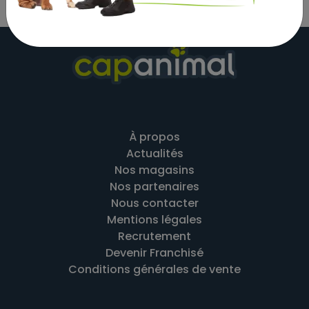
À propos
Actualités
Nos magasins
Nos partenaires
Nous contacter
Mentions légales
Recrutement
Devenir Franchisé
Conditions générales de vente