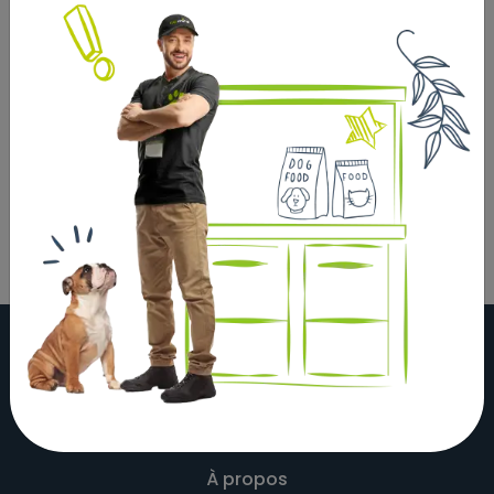
facilement la prendre et la secouer. Le Jumbler est
résistant aux jeux intensifs, ce qui le rend idéal pour
l'apporter. Le KONG Jumbler est disponible en deux
formes et tailles et garantit des sessions de jeu
passionnantes et actives pour vous et votre chien.
Vous recevrez une balle Jumbler dans une couleur
aléatoire.
À propos