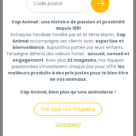
Sélectionner
Choisir mon magasin
Code postal
Livraison à domicile (offerte dès
Cap Animal : une histoire de passion et proximité
69€) :
depuis 1991
Non disponible en ligne
Entreprise familiale fondée par M. et Mme Martin,
Cap
Animal
accompagne ses clients avec
expertise et
Ce produit n'est disponible qu'en Click & Collect.
bienveillance
. Aujourd’hui portée par leurs enfants,
Veuillez sélectionner un magasin.
l’enseigne défend des valeurs fortes :
accueil, conseil et
engagement
. Avec plus
22 magasins
, nos équipes
passionnées s’investissent chaque jour pour offrir
les
meilleurs produits à des prix justes pour le bien être
de vos animaux
.
Description
Laisser un avis
Cap Animal, bien plus qu’une animalerie !
Le KONG Jumbler est une balle de jeu deux-en-un
pour deux fois plus de plaisir interactif. La balle de
Voir tous nos magasins
tennis à l'intérieur et le sifflet accrocheur offrent un
plaisir de jeu irrésistible pour vous et votre chien.
Connexion
Grâce aux poignées pratiques, vous pouvez