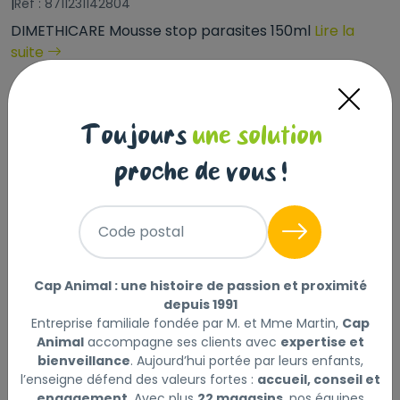
|
Réf : 8711231142804
DIMETHICARE Mousse stop parasites 150ml
Lire la
suite
Sélectionner
Choisir mon magasin
Toujours
une solution
Livraison à domicile (offerte dès
proche de vous !
69€) :
Non disponible en ligne
Code postal
Cap Animal : une histoire de passion et proximité
depuis 1991
Description
Laisser un avis
Entreprise familiale fondée par M. et Mme Martin,
Cap
Animal
accompagne ses clients avec
expertise et
La mousse Diméthicare de Beaphar est à base de
bienveillance
. Aujourd’hui portée par leurs enfants,
Diméthicone, qui immobilise physiquement les
l’enseigne défend des valeurs fortes :
accueil, conseil et
parasites en agissant comme un piège collant, par
engagement
. Avec plus
22 magasins
, nos équipes