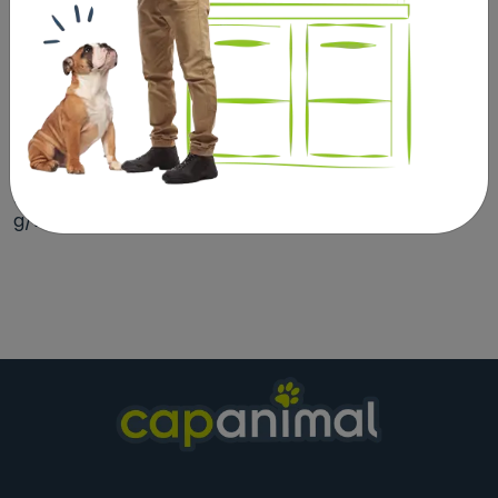
lotion convient aux épidermes les plus sensibles et ne
colle pas les poils.
La mousse Diméthicare de Beaphar représente
l’alternative idéale aux insecticides chimiques.
Ingrédients : Diméthicone (CAS N° 68937-54-2) 38
g/L, Aloe Vera (CAS N° 94349-62-9) 5 g/L, Parfum 10
g/L.