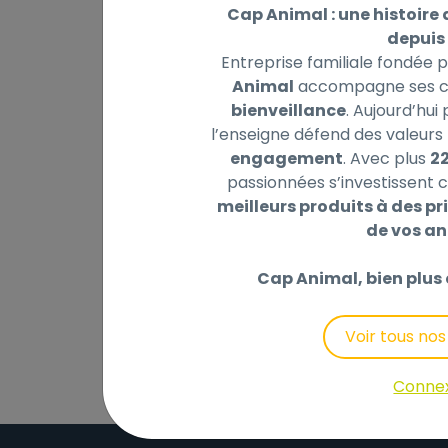
Cap Animal : une histoire 
depuis 
Entreprise familiale fondée 
Animal
accompagne ses cl
Description
Laisser un avis
bienveillance
. Aujourd’hui
l’enseigne défend des valeurs 
Menus d'aliments complets de qualité supe
engagement
. Avec plus
2
vitamines et des mineraux.
passionnées s’investissent c
meilleurs produits à des pri
Composition:
de vos a
71 % Viandes & abats (21,5 % viande de po
% coeur de boeuf, 6 % foie de boeuf), 2,5 % c
Cap Animal, bien plus 
d’ortie, feuilles de pissenlit.
Voir tous no
Conne