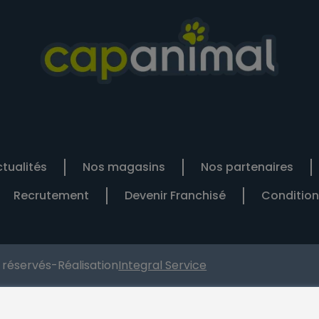
tualités
Nos magasins
Nos partenaires
Recrutement
Devenir Franchisé
Condition
s réservés
-
Réalisation
Integral Service