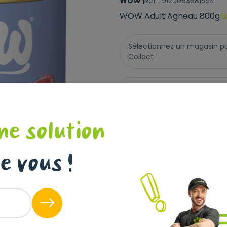
WOW
|
Réf : 9120063681594
WOW Adult Agneau 800g
L
Sélectionnez un magasin pour
Collect !
Livraison à domicile (off
Disponible
ne solution
+
-
e vous !