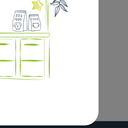
si que des legumes, de nombreuses
, coeur d’agneau), 7,5 % reins de boeuf, 6
’oeufs, 0,1 % algues marines, 0,05 % feuilles