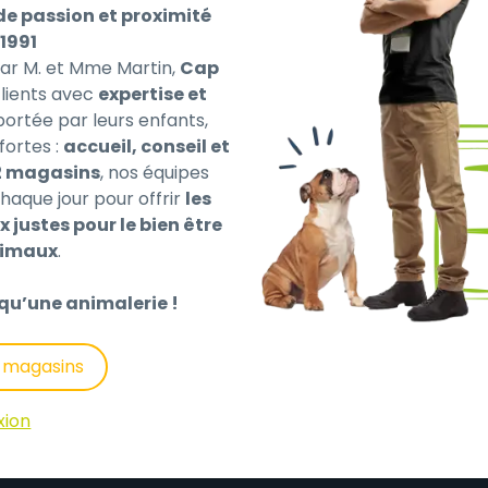
de passion et proximité
1991
par M. et Mme Martin,
Cap
ients avec
expertise et
 portée par leurs enfants,
fortes :
accueil, conseil et
rieure pour chiens adultes contenant 71% de viande, ain
2 magasins
, nos équipes
haque jour pour offrir
les
x justes pour le bien être
nimaux
.
ulet, 20 % poumon de boeuf, 10 % agneau (poumon d’agneau
itrouille, minéraux, 0,1 % huile de lin, poudre de coquilles d
qu’une animalerie !
s magasins
xion