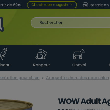
Choisir mon magasin
artir de 69€
Retrait en
iseau
Rongeur
Cheval
entation pour chien
Croquettes humides pour chien
WOW Adult A