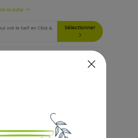
ire la suite
Sélectionner
 voir le tarif en Click &
5
,90 €
erte dès 69€) :
Prix au kg : 7.38 €
Ajouter au panier