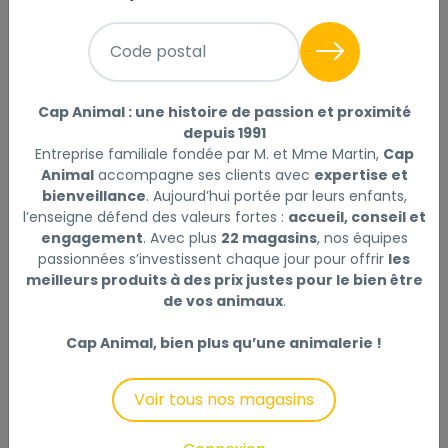
suite
Code postal
Sélectionner
Choisir mon magasin
Cap Animal : une histoire de passion et proximité
Livraison à domicile (offerte dès
depuis 1991
69€) :
Entreprise familiale fondée par M. et Mme Martin,
Cap
Non disponible en ligne
Animal
accompagne ses clients avec
expertise et
bienveillance
. Aujourd’hui portée par leurs enfants,
l’enseigne défend des valeurs fortes :
accueil, conseil et
engagement
. Avec plus
22 magasins
, nos équipes
passionnées s’investissent chaque jour pour offrir
les
meilleurs produits à des prix justes pour le bien être
Description
Laisser un avis
de vos animaux
.
Cet aliment à été spécialement formulé pour
Cap Animal, bien plus qu’une animalerie !
apporter tous les éléments nécessaires à l’organisme
du hamster nain : les sources d’énergie, les protéines,
Voir tous nos magasins
les acides gras, les éléments minéraux et les
vitamines. Afin de préserver les qualités