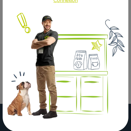
Connexion
nutritionnelles des ingrédients, l’aspect granulé est
obtenu par un pressage à sec. La taille et la forme du
granulé ont été ont été étudiées pour en faciliter sa
prise. Sa dureté contribue à une bonne hygiène
dentaire.
Composition:
Céréales (40% min.), sous-produits d'origine végétale,
substances minérales, levures, huiles et graisses,
sucres.