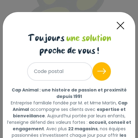
Toujours
une solution
proche de vous !
FIPROTEC CHIEN 2-10KG X4
Code postal
|
Réf : 8711231154913
Lire la suite
Cap Animal : une histoire de passion et proximité
depuis 1991
Entreprise familiale fondée par M. et Mme Martin,
Cap
Sélectionner
Choisir mon magasin
Animal
accompagne ses clients avec
expertise et
bienveillance
. Aujourd’hui portée par leurs enfants,
l’enseigne défend des valeurs fortes :
accueil, conseil et
Livraison à domicile (offerte dès
engagement
. Avec plus
22 magasins
, nos équipes
69€) :
passionnées s’investissent chaque jour pour offrir
les