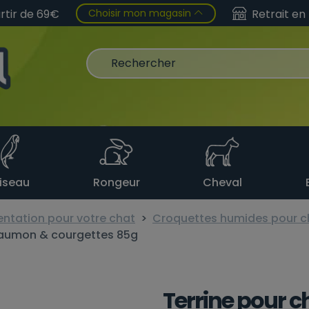
Choisir mon magasin
artir de 69€
Retrait en
iseau
Rongeur
Cheval
entation pour votre chat
Croquettes humides pour c
n saumon & courgettes 85g
Terrine pour ch