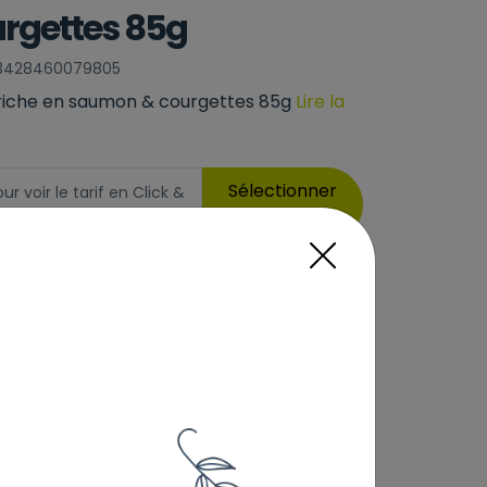
rgettes 85g
: 3428460079805
é riche en saumon & courgettes 85g
Lire la
Sélectionner
 voir le tarif en Click &
1
,39 €
erte dès 69€) :
Prix au kg : 15.62 €
Ajouter au panier