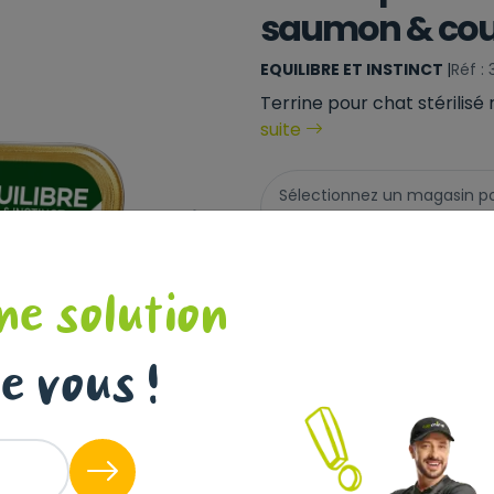
saumon & cou
EQUILIBRE ET INSTINCT
|
Réf 
Terrine pour chat stérilis
suite
Sélectionnez un magasin pour
Collect !
Livraison à domicile (off
ne solution
Disponible
e vous !
+
-