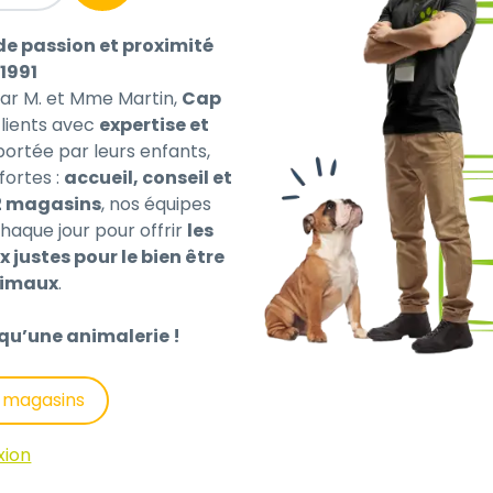
de passion et proximité
1991
par M. et Mme Martin,
Cap
ients avec
expertise et
 portée par leurs enfants,
fortes :
accueil, conseil et
stérilisé riches en saumon et aux courgettes sauront ravir
2 magasins
, nos équipes
it digestif optimal. L’apport en DL-méthionine permet de l
haque jour pour offrir
les
x justes pour le bien être
nimaux
.
14%, Boeuf* 14 (dont 4% de frais), Porc* 7% (dont 7% de fra
qu’une animalerie !
tournesol* 0.16%, Minéraux, Dextrose, Huile de poisson* 0.
s magasins
xion