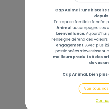
Cap Animal : une histoire 
depuis 
Entreprise familiale fondée 
Animal
accompagne ses cl
Description
Laisser un avis
bienveillance
. Aujourd’hui
l’enseigne défend des valeurs 
Les pâtées Equilibre et Instinct pour chat 
engagement
. Avec plus
2
contient des fibres contribuant à un trans
passionnées s’investissent c
urinaires.
meilleurs produits à des pri
de vos a
Composition:
Volaille* 20% (dont 11% de frais), Saumon* 
Cap Animal, bien plus 
0.32%, Pulpe de betterave* 0.24%, Huile de 
*Ingrédients naturels.
Voir tous no
Conne