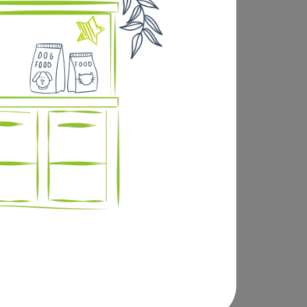
 les chats les plus exigeants. Cette recette
utter contre la formation des calculs
is), Courgettes* 4%, Glycine, Fibre de Pois
08%.