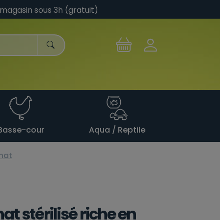
 magasin sous 3h (gratuit)
Basse-cour
Aqua / Reptile
hat
at stérilisé riche en