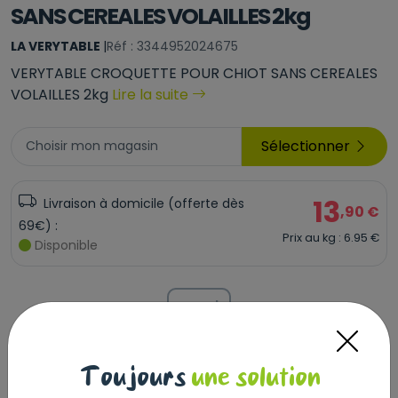
SANS CEREALES VOLAILLES 2kg
LA VERYTABLE
|
Réf : 3344952024675
VERYTABLE CROQUETTE POUR CHIOT SANS CEREALES
VOLAILLES 2kg
Lire la suite
Sélectionner
Choisir mon magasin
13
Livraison à domicile (offerte dès
,90 €
69€) :
Prix au kg : 6.95 €
Disponible
+
-
Ajouter au panier
Toujours
une solution