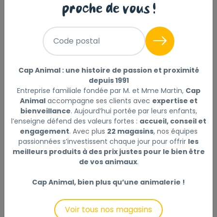
proche de vous !
Description
Laisser un avis
Code postal
Recette grain free
• Ingrédients de haute digestibilité
Cap Animal : une histoire de passion et proximité
• Contient des prébiotiques pour soutenir l’immunité
depuis 1991
digestive
Entreprise familiale fondée par M. et Mme Martin,
Cap
• Levure de bière (immunité digestive et brillance du
Animal
accompagne ses clients avec
expertise et
bienveillance
. Aujourd’hui portée par leurs enfants,
poil)
l’enseigne défend des valeurs fortes :
accueil, conseil et
• Feuilles d’artichaut, ortie, fleurs de sureau : plantes
engagement
. Avec plus
22 magasins
, nos équipes
detoxifiantes
passionnées s’investissent chaque jour pour offrir
les
• Méthionine (acide aminé soufré ayant une action sur
meilleurs produits à des prix justes pour le bien être
la brillance du poil)
de vos animaux
.
• 34% de protéines et 16% de matières grasses :
répond aux besoins du chien de toute taille durant la
Cap Animal, bien plus qu’une animalerie !
croissance
• Graines de bourrache, riches en Oméga 6
Voir tous nos magasins