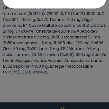
2.7%, Calcium: 1.7%, Phosphore: 1%, Glucosamine +
Chondroïtine : 220 mg/kg. ADDITIFS (au kg):
Vitamines: A (3a672a): 22000 UI, D3 (3a671): 1800 UI, E
(3a700): 450 mg, 3a370 Taurine: 450 mg. Oligo-
éléments: E4 Cuivre (Sulfate de cuivre pentahydraté):
21 mg, E4 Cuivre (Chélate de cuivre d&#39;acides
aminés hydraté): 2.2 mg, 3b502 Manganèse: 63 mg,
3b504 Manganèse : 5 mg, 3b605 Zinc : 120 mg, 3b606
Zinc : 30 mg, 3b201 Iode : 2 mg, E8 Sélénium : 0.3 mg.
Acides aminés: DL Méthionine (3c301): 800 mg. Additifs
technologiques: Conservateurs, Antioxydants, Liants:
E562 Sépiolite: 4063 mg. Energie métabolisable
(NRC85) : 3568 kcal/kg.