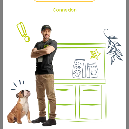
• Glucosamine + Sulfate de chondroïtine : 220 mg/kg
Protection articulaire
Connexion
• Teneurs élevées en vitamines A, D, E, Taurine
• Taille de croquette adaptée, 8-10 mm de diamètre,
forme ronde
Composition :
Aliment complet pour chiot de toutes races
Protéines de poulet déshydratées 36%, pois, graisse
de canard, fécule de pomme de terre, pois chiche,
lentille, pulpe de betterave, levure de bière (source
de prébiotiques), hydrolysat de protéines animales,
graines de bourrache, glucosamine (origine marine),
sulfate de chondroïtine, feuilles d&#39;artichaut, ortie
(partie aérienne), fleurs de sureau.
Constituants analytiques :
Protéine brute: 34%, Matières grasses brutes: 16%,
Humidité : 9%, Cendres brutes: 7.8%, Cellulose brute: