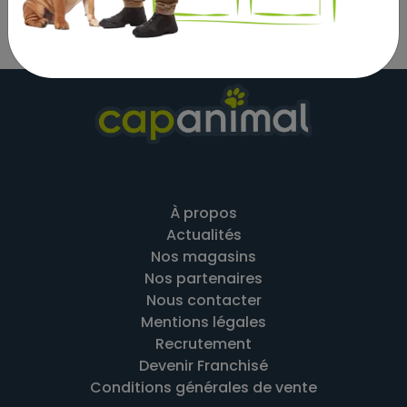
À propos
Actualités
Nos magasins
Nos partenaires
Nous contacter
Mentions légales
Recrutement
Devenir Franchisé
Conditions générales de vente