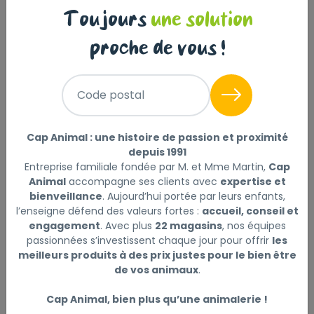
Jouet pour petit et moyen chien -
Toujours
une solution
Kong® Wild Knots Plusieurs
proche de vous !
couleurs Ours - Small/Medium
KONG
|
Réf : 035585454252
Code postal
Jouet pour petit et moyen chien - Kong® Wild
Knots Plusieurs couleurs Ours - Small/Medium
Lire la
Cap Animal : une histoire de passion et proximité
suite
depuis 1991
Entreprise familiale fondée par M. et Mme Martin,
Cap
Sélectionner
Animal
accompagne ses clients avec
expertise et
Choisir mon magasin
bienveillance
. Aujourd’hui portée par leurs enfants,
l’enseigne défend des valeurs fortes :
accueil, conseil et
engagement
. Avec plus
22 magasins
, nos équipes
Livraison à domicile (offerte dès
12
passionnées s’investissent chaque jour pour offrir
les
,90 €
69€) :
meilleurs produits à des prix justes pour le bien être
Disponible
de vos animaux
.
Cap Animal, bien plus qu’une animalerie !
+