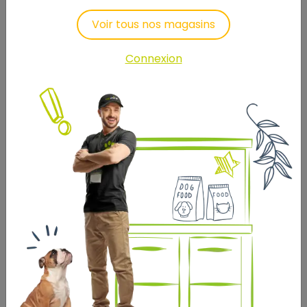
-
Voir tous nos magasins
Ajouter au panier
Connexion
Description
Laisser un avis
Les KONG Wild Knots sont doux et câlins à l'extérieur,
et durables et solides à l'intérieur. Les ours Wild Knots
sont un succès garanti auprès des chiens et de leurs
propriétaires. Les chiens adorent le squelette tressé
et le corps en peluche renforcé assure une durabilité
supplémentaire. Les KONG Wild Knots ont moins de
rembourrage, donc moins de désordre, et ils couinent
pour encourager le jeu. Vous recevrez un petit ours
dans une couleur aléatoire !