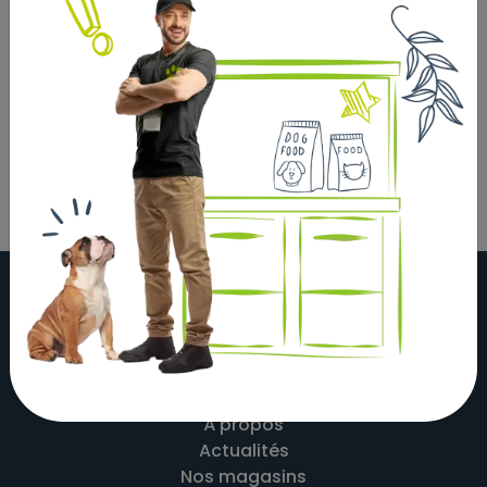
naturele. Porc.
Oreilles de porc qualité A.
En vrac, à l'unité.
À propos
Actualités
Nos magasins