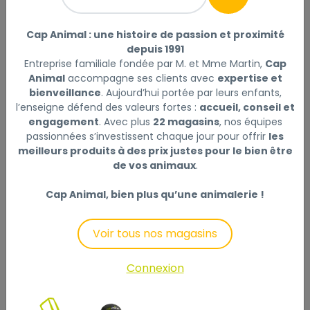
OREILLE DE PORC POUR CHIEN QUALITE A - UNITE
Lire
la suite
Cap Animal : une histoire de passion et proximité
depuis 1991
Entreprise familiale fondée par M. et Mme Martin,
Cap
Sélectionner
Choisir mon magasin
Animal
accompagne ses clients avec
expertise et
bienveillance
. Aujourd’hui portée par leurs enfants,
l’enseigne défend des valeurs fortes :
accueil, conseil et
Livraison à domicile (offerte dès
engagement
. Avec plus
22 magasins
, nos équipes
69€) :
passionnées s’investissent chaque jour pour offrir
les
Non disponible en ligne
meilleurs produits à des prix justes pour le bien être
de vos animaux
.
Ce produit n'est disponible qu'en Click & Collect.
Veuillez sélectionner un magasin.
Cap Animal, bien plus qu’une animalerie !
Voir tous nos magasins
Description
Laisser un avis
Connexion
Aliment complémentaire pour chiens. Friandise