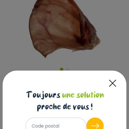
Toujours
une solution
OREILLE DE PORC POUR CHIEN QUALITE
proche de vous !
A - UNITE
|
Réf : 4250078971214
Code postal